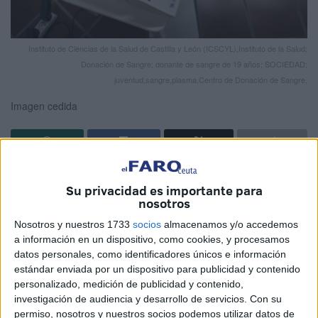
Instituto de Ciencias de la Salud de Castilla y León (ICSCYL),Instituto de la Salud;
Donación de Sangre; donante de sangre de 19 años; SOCIEDAD;
juventud,sangre,plasma,Centro de Donación de Sangre,
Imagen cedida
Andamos buenos con las libertades religiosas y con las
Su privacidad es importante para
legislaciones que las protegen. Me gusta ser preciso y
nosotros
como decía no se quién, no se cuándo: “No hay nada más
Nosotros y nuestros 1733
socios
almacenamos y/o accedemos
intolerante que ser tolerante con todo y con todos”.
a información en un dispositivo, como cookies, y procesamos
datos personales, como identificadores únicos e información
Ya había oído hablar de noticias parecidas pero, como la
estándar enviada por un dispositivo para publicidad y contenido
gente es muy mala, no daba crédito hasta que me
personalizado, medición de publicidad y contenido,
estamparon la noticia en todos los morros: “El TEDH
investigación de audiencia y desarrollo de servicios.
Con su
condena a España a pagar 26.000 euros por hacer
permiso, nosotros y nuestros socios podemos utilizar datos de