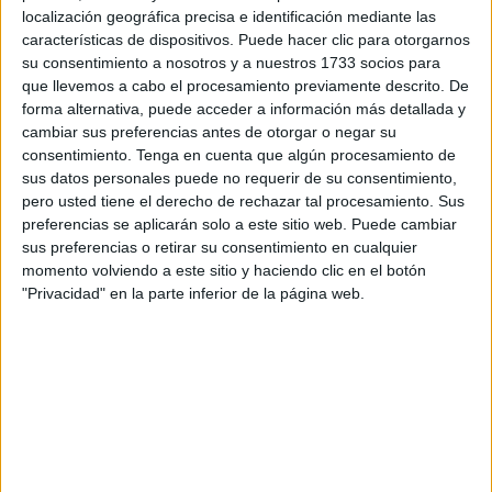
localización geográfica precisa e identificación mediante las
transfusiones de sangre a una testigo de Jehová”.
características de dispositivos. Puede hacer clic para otorgarnos
su consentimiento a nosotros y a nuestros 1733 socios para
Así es y no es broma inocente ni un chiste que alegre el
que llevemos a cabo el procesamiento previamente descrito. De
día después de lo que está cayendo.
forma alternativa, puede acceder a información más detallada y
cambiar sus preferencias antes de otorgar o negar su
El Tribunal ve vulnerado el derecho de la mujer al respeto
consentimiento.
Tenga en cuenta que algún procesamiento de
a la vida privada y familiar en relación con el derecho a la
sus datos personales puede no requerir de su consentimiento,
libertad religiosa.
pero usted tiene el derecho de rechazar tal procesamiento. Sus
preferencias se aplicarán solo a este sitio web. Puede cambiar
Los documentos en los que dejaba claro que no quería
sus preferencias o retirar su consentimiento en cualquier
momento volviendo a este sitio y haciendo clic en el botón
recibir dicho tratamiento médico bajo ninguna
"Privacidad" en la parte inferior de la página web.
circunstancia, incluso si su vida estaba en peligro no
fueron tenidos en cuenta.
La testiga fue ingresada en el Hospital de Soria por una
hemorragia interna que le había provocado una anemia
grave. Ese mismo día, los médicos le recomendaron una
transfusión de sangre, pero se negó y lo dejó nuevamente