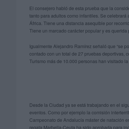
El consejero habló de esta prueba que la conside
tanto para adultos como infantiles. Se celebrará a
África. Tiene una distancia asequible por recorr
Tiene un marcado carácter popular y es querida p
Igualmente Alejandro Ramírez señaló que “se pone
contado con un total de 27 pruebas deportivas, co
Turismo más de 10.000 personas han visitado la
Desde la Ciudad ya se está trabajando en el sig
eventos. Como por ejemplo la comisión interterrit
Campeonato de Andalucía máster de natación en m
regata Marbella-Ceuta ha sido aprobada para in