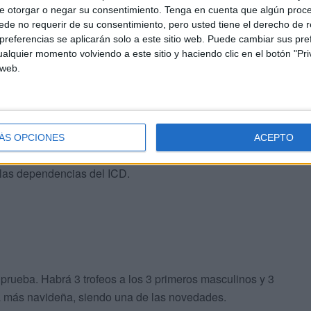
e otorgar o negar su consentimiento.
Tenga en cuenta que algún proc
de no requerir de su consentimiento, pero usted tiene el derecho de r
referencias se aplicarán solo a este sitio web. Puede cambiar sus pref
alquier momento volviendo a este sitio y haciendo clic en el botón "Pri
cha participación, con unas 700 plazas ofertadas. Ya
 web.
eb del ICD”.
es gratuitos. Se espera que se cumplen todas las plazas.
ÁS OPCIONES
ACEPTO
or tandas hasta finalizar todas las categorías. La
 las dependencias del ICD.
rueba. Habrá 3 trofeos a los 3 primeros masculinos y 3
ta más navideña, siendo una de las novedades.