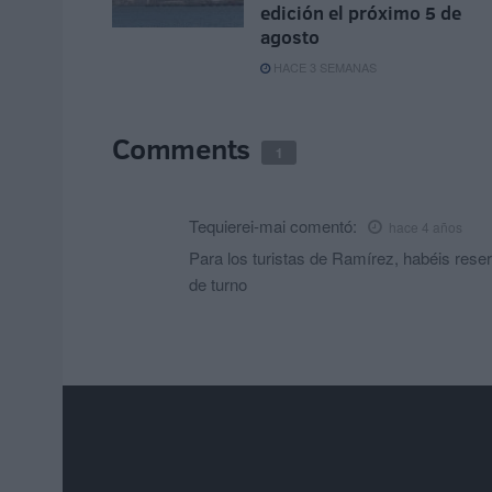
edición el próximo 5 de
agosto
HACE 3 SEMANAS
Comments
1
Tequierei-mai
comentó:
hace 4 años
Para los turistas de Ramírez, habéis reser
de turno