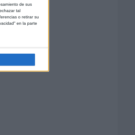
esamiento de sus
echazar tal
erencias o retirar su
vacidad" en la parte