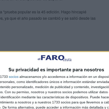
na "prueba popular es la 45 edición. Hago hincapié
nes, ya que el año pasado se cambió y se salió desde las
Su privacidad es importante para nosotros
s 1733
socios
almacenamos y/o accedemos a información en un disposit
yuntamiento, Revellín, Calle Real, Glorieta Juan I de
sonales, como identificadores únicos e información estándar enviada 
rección Paseo de las Palmeras, entrando al antiguo Bar
ntenido personalizado, medición de publicidad y contenido, investigaci
os.
Con su permiso, nosotros y nuestros socios podemos utilizar datos 
ros, con recorrido fácil y ameno.
identificación mediante las características de dispositivos. Puede hacer
ntimiento a nosotros y a nuestros 1733 socios para que llevemos a ca
. De forma alternativa, puede acceder a información más detallada y 