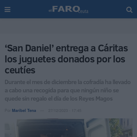
‘San Daniel’ entrega a Cáritas
los juguetes donados por los
ceutíes
Durante el mes de diciembre la cofradía ha llevado
a cabo una recogida para que ningún niño se
quede sin regalo el día de los Reyes Magos
Por
Maribel Tena
27/12/2023 - 17:45