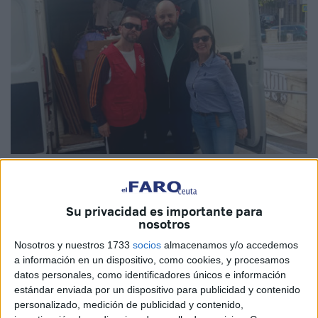
Imagen cedida
Su privacidad es importante para
nosotros
Casi un mes más tarde, la Cofradía de
San Daniel
y
Nosotros y nuestros 1733
socios
almacenamos y/o accedemos
Compañeros Mártires, patrones de Ceuta, ha puesto fin a
a información en un dispositivo, como cookies, y procesamos
datos personales, como identificadores únicos e información
su
campaña solidaria
de recogida de juguetes con la
estándar enviada por un dispositivo para publicidad y contenido
entrega de todo lo recogido a
Cáritas
, entidad encargada
personalizado, medición de publicidad y contenido,
de repartir el material entre quienes más lo necesitan en