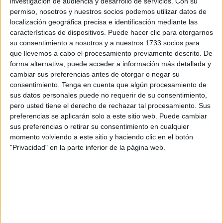
investigación de audiencia y desarrollo de servicios.
Con su
Ceuta.
permiso, nosotros y nuestros socios podemos utilizar datos de
localización geográfica precisa e identificación mediante las
Bajo el lema ‘Ningún niño sin juguete’,
fue el pasado 2
características de dispositivos. Puede hacer clic para otorgarnos
su consentimiento a nosotros y a nuestros 1733 socios para
de diciembre cuando los miembros de esta cofradía dieron
que llevemos a cabo el procesamiento previamente descrito. De
inicio a esta campaña coincidiendo con la instalación del
forma alternativa, puede acceder a información más detallada y
Nacimiento en la Capilla de San Daniel, en la Catedral.
cambiar sus preferencias antes de otorgar o negar su
consentimiento.
Tenga en cuenta que algún procesamiento de
Desde el primer momento notaron una gran acogida y han
sus datos personales puede no requerir de su consentimiento,
sido muchos los vecinos de la ciudad quienes han
pero usted tiene el derecho de rechazar tal procesamiento. Sus
preferencias se aplicarán solo a este sitio web. Puede cambiar
demostrado, una vez más, su solidaridad colaborando con
sus preferencias o retirar su consentimiento en cualquier
una causa como esta para que ningún niño se quede sin
momento volviendo a este sitio y haciendo clic en el botón
juguete en la noche mágica de los
Reyes Magos
, el 6 de
"Privacidad" en la parte inferior de la página web.
enero.
Si tuviera que definir en una palabra cómo ha ido la
campaña, Raquel Velasco, vocal de Cultos, Caridad y
Obras Asistenciales en funciones de la cofradía de San
Daniel, asegura que ha sido “maravillosa”. “La gente ha