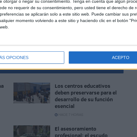
e otorgar o negar su consentimiento.
Tenga en cuenta que algún proc
de no requerir de su consentimiento, pero usted tiene el derecho de r
referencias se aplicarán solo a este sitio web. Puede cambiar sus pref
e rodea hoy a San Antonio: haber entendido que la
alquier momento volviendo a este sitio y haciendo clic en el botón "Pri
 y se cuida. Con trabajo constante, iniciativas nuevas y
 web.
ería deje de ser únicamente una cita del calendario para
erada y respaldada por los ceutíes.
ÁS OPCIONES
ACEPTO
na
Los centros educativos
deben preservarse para el
desarrollo de su función
esencial
HACE 7 HORAS
El asesoramiento
profesional: el escudo