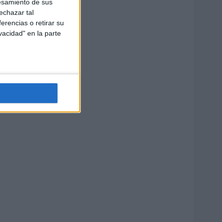
esamiento de sus
echazar tal
erencias o retirar su
vacidad" en la parte