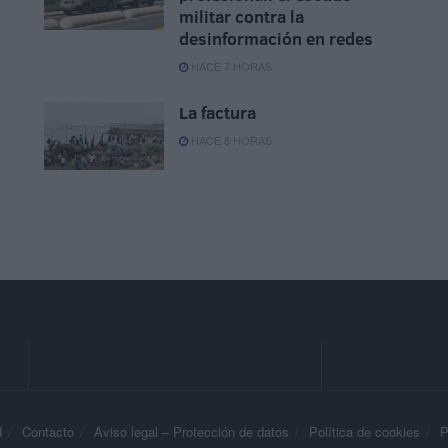
militar contra la
desinformación en redes
HACE 7 HORAS
La factura
HACE 8 HORAS
d
Contacto
Aviso legal – Protección de datos
Política de cookies
P