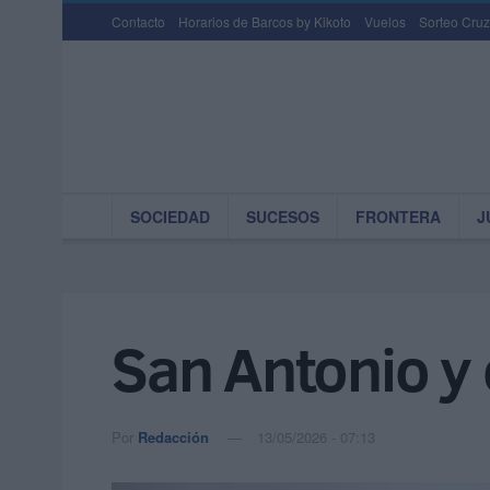
Contacto
Horarios de Barcos by Kikoto
Vuelos
Sorteo Cruz
SOCIEDAD
SUCESOS
FRONTERA
J
San Antonio y 
Por
Redacción
13/05/2026 - 07:13