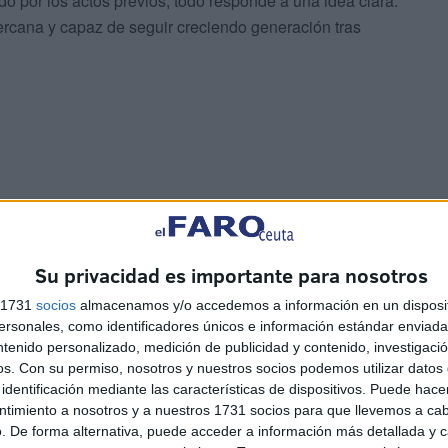
do por los actos previos, todo responde a una idea clara:
ercana y capaz de seguir creciendo generación tras
 por mantenerse, resulta importante reconocer el trabajo
 a conservarlas vivas.
Su privacidad es importante para nosotros
detrás existe una hermandad activa, comprometida y con
s 1731
socios
almacenamos y/o accedemos a información en un disposit
sonales, como identificadores únicos e información estándar enviada 
e ya forma parte del alma popular de Ceuta.
ntenido personalizado, medición de publicidad y contenido, investigaci
os.
Con su permiso, nosotros y nuestros socios podemos utilizar datos 
identificación mediante las características de dispositivos. Puede hacer
ntimiento a nosotros y a nuestros 1731 socios para que llevemos a ca
. De forma alternativa, puede acceder a información más detallada y 