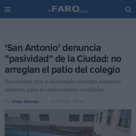
'San Antonio' denuncia
"pasividad" de la Ciudad: no
arreglan el patio del colegio
Recuerdan que el alumnado necesita espacios
abiertos para su estimulación vestibular
Por
Diego Naranjo
21/01/2023 - 06:50