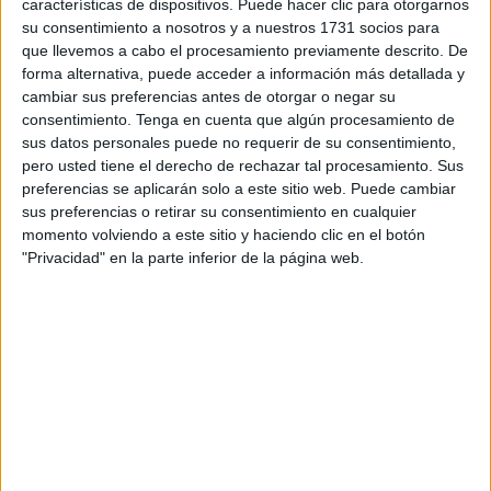
hijos e hijas puedan salir en el horario del recreo.
características de dispositivos. Puede hacer clic para otorgarnos
su consentimiento a nosotros y a nuestros 1731 socios para
Un lugar tan importante para un alumnado que necesita
que llevemos a cabo el procesamiento previamente descrito. De
forma alternativa, puede acceder a información más detallada y
los espacios abiertos para su estimulación vestibular, más
cambiar sus preferencias antes de otorgar o negar su
si cabe cuando son niños y niñas que en muchas
consentimiento.
Tenga en cuenta que algún procesamiento de
ocasiones relacionan las actividades con los espacios, a
sus datos personales puede no requerir de su consentimiento,
través de las anticipaciones y los tableros de
pero usted tiene el derecho de rechazar tal procesamiento. Sus
preferencias se aplicarán solo a este sitio web. Puede cambiar
comunicación.
sus preferencias o retirar su consentimiento en cualquier
momento volviendo a este sitio y haciendo clic en el botón
Desde el centro educativo señalan que llevaban “años
"Privacidad" en la parte inferior de la página web.
esperando” a que se acometiera estos trabajos en el patio
del colegio y que cuando “por fin” se ponen manos a la
obra, “aunque en horario escolar habiendo tenido periodo
de vacaciones para hacerlo”, al levantar todo el suelo “se
han dado cuenta de que el sistema que tenían previsto no
les sirve y ahora hay que esperar una nueva licitación”,
prosiguen.