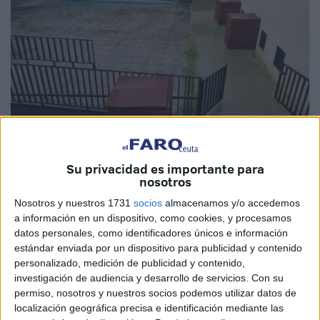
Su privacidad es importante para
Imágenes cedidas
nosotros
Nosotros y nuestros 1731
socios
almacenamos y/o accedemos
a información en un dispositivo, como cookies, y procesamos
datos personales, como identificadores únicos e información
Las familias del
colegio de Educación Especial San
estándar enviada por un dispositivo para publicidad y contenido
personalizado, medición de publicidad y contenido,
Antonio
de Ceuta han querido mostrar su “descontento”
investigación de audiencia y desarrollo de servicios.
Con su
ante lo que consideran “falta de interés”
por parte de la
permiso, nosotros y nuestros socios podemos utilizar datos de
Ciudad
para arreglar el patio del colegio y facilitar que sus
localización geográfica precisa e identificación mediante las