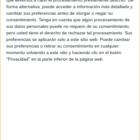
Atria, tras recibir un aviso
de la Guardia Civil
.
forma alternativa, puede acceder a información más detallada y
cambiar sus preferencias antes de otorgar o negar su
El rescate ha ocurrido cerca de las 10:30 horas, tras una
consentimiento.
Tenga en cuenta que algún procesamiento de
alerta emitida por la Guardia Civil una hora antes, que
sus datos personales puede no requerir de su consentimiento,
informó sobre la presencia de una supuesta patera que se
pero usted tiene el derecho de rechazar tal procesamiento. Sus
encontraba en las cercanías de la ciudad. Inmediatamente
preferencias se aplicarán solo a este sitio web. Puede cambiar
sus preferencias o retirar su consentimiento en cualquier
se dio
aviso a la Salvamar Atria
, que se activó de manera
momento volviendo a este sitio y haciendo clic en el botón
inmediata para la búsqueda de estas personas. Asimismo,
"Privacidad" en la parte inferior de la página web.
cuando se detectó la presencia de la embarcación, se
informó a los buques de la zona para que estuvieran
alerta.
Aunque en principio se pensó que se trataba de una
patera, finalmente se ha comprobado que los magrebíes
se desplazaban en otro tipo de embarcación,
específicamente una toy.
De acuerdo con la información que ha aportado la
Salvamar Atria, estas tres personas han sido trasladadas