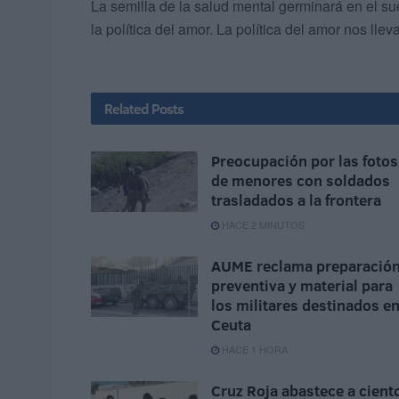
La semilla de la salud mental germinará en el su
la política del amor. La política del amor nos lleva
Related
Posts
Preocupación por las fotos
de menores con soldados
trasladados a la frontera
HACE 2 MINUTOS
AUME reclama preparació
preventiva y material para
los militares destinados e
Ceuta
HACE 1 HORA
Cruz Roja abastece a cient