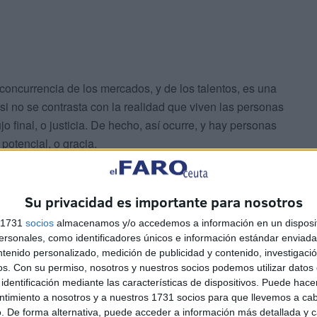
e concurrencia de los mercados, y de los talentos, es una
i no se contrasta con la realidad que viven las personas
jo final, o justicia. De hecho, así ocurre, y hay personas
potencial, o gracia.
íticos y políticas aventajados, podremos adelantarnos y
Su privacidad es importante para nosotros
nismos de la salud hacen en relación a los problemas de
s 1731
socios
almacenamos y/o accedemos a información en un disposit
sonales, como identificadores únicos e información estándar enviada 
ntenido personalizado, medición de publicidad y contenido, investigaci
os.
Con su permiso, nosotros y nuestros socios podemos utilizar datos 
identificación mediante las características de dispositivos. Puede hacer
ntimiento a nosotros y a nuestros 1731 socios para que llevemos a ca
. De forma alternativa, puede acceder a información más detallada y 