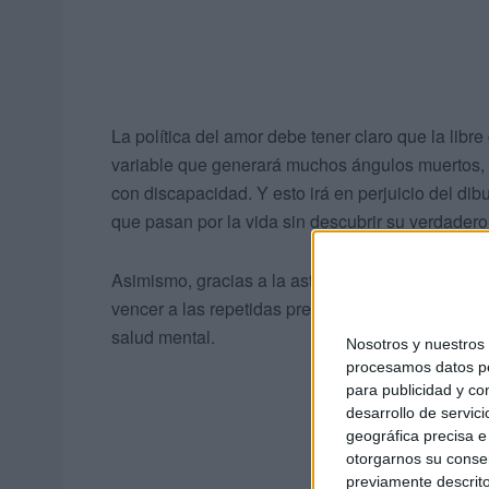
La política del amor debe tener claro que la libr
variable que generará muchos ángulos muertos, s
con discapacidad. Y esto irá en perjuicio del dibu
que pasan por la vida sin descubrir su verdadero 
Asimismo, gracias a la astucia propia de los pol
vencer a las repetidas previsiones que los orga
salud mental.
Nosotros y nuestro
procesamos datos per
para publicidad y co
desarrollo de servici
geográfica precisa e 
otorgarnos su conse
previamente descrito