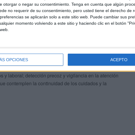
obre la situación de la salud mental en España, el 70 %
e otorgar o negar su consentimiento.
Tenga en cuenta que algún proc
de no requerir de su consentimiento, pero usted tiene el derecho de r
salud mental es regular, mala o muy mala.
referencias se aplicarán solo a este sitio web. Puede cambiar sus pref
alquier momento volviendo a este sitio y haciendo clic en el botón "Pri
tante que es la salud mental, y nos aboca a un
 web.
rrilar el Estado de Bienestar, y afectando gravemente a
se, mostrase madura, y reaccionar. Hay que crear una
ÁS OPCIONES
ACEPTO
egos, y actuar en tres direcciones: promocionar la
 y laboral; detección precoz y vigilancia en la atención
que contemplen la continuidad de los cuidados y la