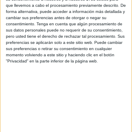
que llevemos a cabo el procesamiento previamente descrito. De
forma alternativa, puede acceder a información más detallada y
cambiar sus preferencias antes de otorgar o negar su
consentimiento.
Tenga en cuenta que algún procesamiento de
sus datos personales puede no requerir de su consentimiento,
pero usted tiene el derecho de rechazar tal procesamiento. Sus
preferencias se aplicarán solo a este sitio web. Puede cambiar
sus preferencias o retirar su consentimiento en cualquier
momento volviendo a este sitio y haciendo clic en el botón
"Privacidad" en la parte inferior de la página web.
Con casi
17 kilos de hachís
escondidos en la rueda del
coche. Así entró un marroquí por la
frontera del Tarajal
saltándose todos los controles. Quería evitar que le
encontraran la droga, pero lo que hizo fue estamparse
contra un bordillo dejando al descubierto todas las placas