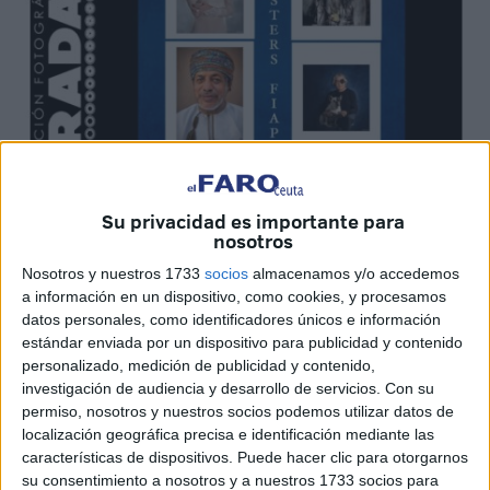
Su privacidad es importante para
nosotros
Imágen cedida
Nosotros y nuestros 1733
socios
almacenamos y/o accedemos
a información en un dispositivo, como cookies, y procesamos
datos personales, como identificadores únicos e información
estándar enviada por un dispositivo para publicidad y contenido
Ceuta inaugura este jueves 28 de julio a las 20.00 horas
personalizado, medición de publicidad y contenido,
investigación de audiencia y desarrollo de servicios.
Con su
su Sala de
Exposiciones
FIAP "Teatro Auditorio del
permiso, nosotros y nuestros socios podemos utilizar datos de
Revellín
". Pero ¿qué es? y ¿por qué Ceuta tiene una?
localización geográfica precisa e identificación mediante las
características de dispositivos. Puede hacer clic para otorgarnos
En realidad se trata de un patrocinio que ha de solicitarse
su consentimiento a nosotros y a nuestros 1733 socios para