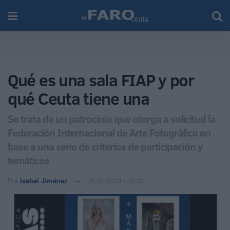
Qué es una sala FIAP y por
qué Ceuta tiene una
Se trata de un patrocinio que otorga a solicitud la
Federación Internacional de Arte Fotográfico en
base a una serie de criterios de participación y
temáticos
Por
Isabel Jiménez
25/07/2023 - 20:30