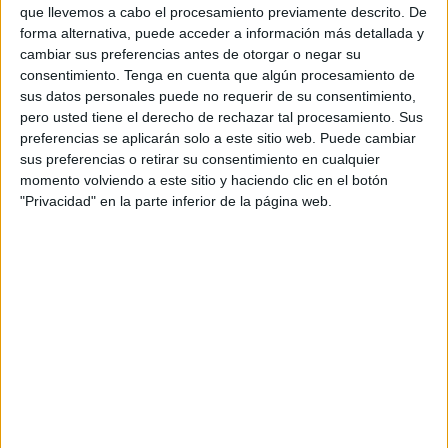
a la Federación Internacional de Arte
Fotográfico
. Según
que llevemos a cabo el procesamiento previamente descrito. De
la normativa de este colectivo, que agrupa a fotógrafos de
forma alternativa, puede acceder a información más detallada y
todo el mundo, "se otorga teniendo en cuenta la
cambiar sus preferencias antes de otorgar o negar su
consentimiento.
Tenga en cuenta que algún procesamiento de
organización de un evento que se haya organizado
sus datos personales puede no requerir de su consentimiento,
anteriormente".
pero usted tiene el derecho de rechazar tal procesamiento. Sus
preferencias se aplicarán solo a este sitio web. Puede cambiar
Como máximas esta asociación apunta que su patrocinio
sus preferencias o retirar su consentimiento en cualquier
"solo se puede otorgar a eventos con un carácter
momento volviendo a este sitio y haciendo clic en el botón
internacional destacado y accesible a participantes de
"Privacidad" en la parte inferior de la página web.
todo el mundo sin restricciones. Los eventos cuya finalidad
sea puramente comercial, así como los salones que solo
traten un tema muy restringido o con cualquier otro factor
discriminatorio, se excluyen de los beneficios de las
presentes normas. Teniendo en cuenta que la FIAP
representa a fotógrafos de todo el mundo, patrocinio FIAP
debe siempre prevalecer por encima de otras
organizaciones internacionales".