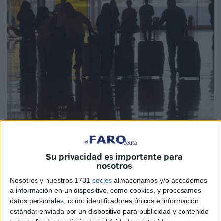
EFE
Su privacidad es importante para
nosotros
Nosotros y nuestros 1731
socios
almacenamos y/o accedemos
a información en un dispositivo, como cookies, y procesamos
El Ministerio del Interior tiene constancia de que diez
datos personales, como identificadores únicos e información
ciudadanos procedentes de Marruecos han comunicado
estándar enviada por un dispositivo para publicidad y contenido