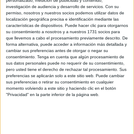
que se han puesto en huelga de hambre estando en la
personalizado, medición de publicidad y contenido,
investigación de audiencia y desarrollo de servicios.
Con su
sala de asilo del aeropuerto Adolfo Suárez Madrid-
permiso, nosotros y nuestros socios podemos utilizar datos de
Barajas. Una delegación de Podemos ha anunciado que
localización geográfica precisa e identificación mediante las
este lunes visitará a los
"saharauis retenidos".
características de dispositivos. Puede hacer clic para otorgarnos
su consentimiento a nosotros y a nuestros 1731 socios para
El Ministerio del Interior ha acordado la devolución a
que llevemos a cabo el procesamiento previamente descrito. De
Marruecos de estos diez activistas saharauis con
forma alternativa, puede acceder a información más detallada y
cambiar sus preferencias antes de otorgar o negar su
pasaporte marroquí que permanecían desde hace días en
consentimiento.
Tenga en cuenta que algún procesamiento de
el aeropuerto de Barajas en Madrid tras solicitar asilo y ser
sus datos personales puede no requerir de su consentimiento,
denegado, motivo por el que este domingo decidieron
pero usted tiene el derecho de rechazar tal procesamiento. Sus
emprender la huelga de hambre, tal y como publica
EFE
.
preferencias se aplicarán solo a este sitio web. Puede cambiar
sus preferencias o retirar su consentimiento en cualquier
Según explican a
Europa Press
fuentes del Ministerio del
momento volviendo a este sitio y haciendo clic en el botón
"Privacidad" en la parte inferior de la página web.
Interior, en la
sala de asilo del aeropuerto madrileño
hay
en la actualidad 57 ciudadanos marroquíes, de los que
diez han comunicado su decisión de ponerse en huelga de
hambre.
Desde el Ministerio añaden que el personal sanitario sigue