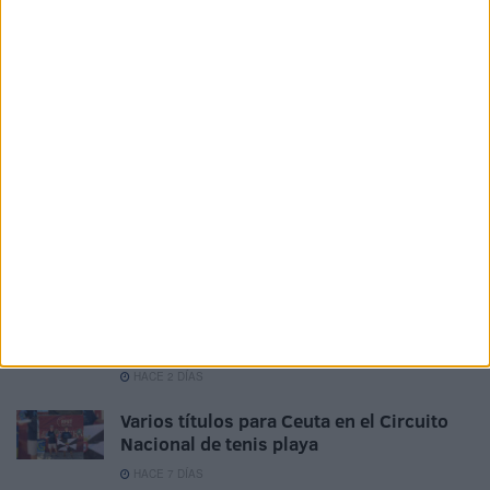
refugios para pasar la noche
HACE 24 HORAS
Vecinos e inmigrantes que duermen en el
Sarchal se unen para limpiar la playa
HACE 2 DÍAS
El Chorrillo: usuarios graban con sus
móviles los peligrosos saltos de
inmigrantes al foso
HACE 2 DÍAS
Usuarios de playas de Ceuta piden más
vigilancia y limpieza tras la crisis
migratoria
HACE 2 DÍAS
Varios títulos para Ceuta en el Circuito
Nacional de tenis playa
HACE 7 DÍAS