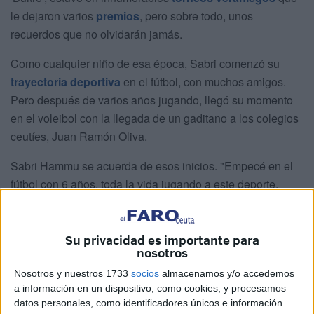
le dejaron varios
premios
, pero sobre todo, unos
recuerdos que no olvidarán jamás.
Como cualquier niño de esa época, Sabri comenzó su
trayectoria deportiva
en el fútbol, con muchos amigos.
Pero después de varios años jugando, llegó su momento
en el voleibol con la llegada de un gaditano a los colegios
ceutíes, Juan Ramón Oliva.
Sabri Hammu se acuerda de esos inicios. "Empecé en el
fútbol con 6 años, toda la vida jugando a este deporte,
hasta que apareció Juan Ramón Oliva del IMD al colegio
donde estudiaba y venía a explicar qué era el voleibol".
Su privacidad es importante para
nosotros
Nosotros y nuestros 1733
socios
almacenamos y/o accedemos
a información en un dispositivo, como cookies, y procesamos
datos personales, como identificadores únicos e información