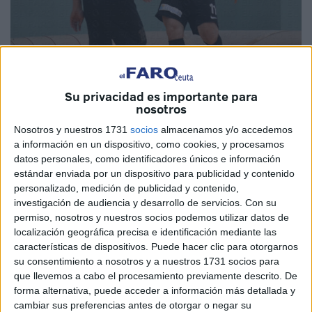
Su privacidad es importante para
nosotros
Nosotros y nuestros 1731
socios
almacenamos y/o accedemos
a información en un dispositivo, como cookies, y procesamos
datos personales, como identificadores únicos e información
estándar enviada por un dispositivo para publicidad y contenido
personalizado, medición de publicidad y contenido,
investigación de audiencia y desarrollo de servicios.
Con su
permiso, nosotros y nuestros socios podemos utilizar datos de
El UA Ceutí ganó en el último encuentro en el ‘Guillermo
localización geográfica precisa e identificación mediante las
Molina’ después de remontar en los últimos instantes del
características de dispositivos. Puede hacer clic para otorgarnos
choque y gracias a un tanto de Sufian a falta de poco más
su consentimiento a nosotros y a nuestros 1731 socios para
que llevemos a cabo el procesamiento previamente descrito. De
de un minuto.
forma alternativa, puede acceder a información más detallada y
cambiar sus preferencias antes de otorgar o negar su
El UA Ceutí consiguió la victoria en el último encuentro de