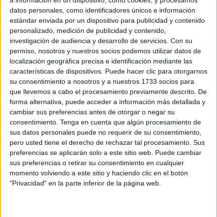
Related
Posts
datos personales, como identificadores únicos e información
estándar enviada por un dispositivo para publicidad y contenido
El Colegio de Médicos pide a Mónica
personalizado, medición de publicidad y contenido,
García medidas urgentes ante la
investigación de audiencia y desarrollo de servicios.
Con su
"catástrofe asistencial" en Ceuta
permiso, nosotros y nuestros socios podemos utilizar datos de
localización geográfica precisa e identificación mediante las
HACE 6 MINUTOS
características de dispositivos. Puede hacer clic para otorgarnos
su consentimiento a nosotros y a nuestros 1733 socios para
Aymane, el joven con la equipación del
que llevemos a cabo el procesamiento previamente descrito. De
Milan que murió en el cruce a Ceuta
forma alternativa, puede acceder a información más detallada y
HACE 24 MINUTOS
cambiar sus preferencias antes de otorgar o negar su
consentimiento.
Tenga en cuenta que algún procesamiento de
La Hermandad de África agradece el
sus datos personales puede no requerir de su consentimiento,
respaldo de Ceuta en unas fiestas
pero usted tiene el derecho de rechazar tal procesamiento. Sus
marcadas por la unidad y la esperanza
preferencias se aplicarán solo a este sitio web. Puede cambiar
HACE 53 MINUTOS
sus preferencias o retirar su consentimiento en cualquier
momento volviendo a este sitio y haciendo clic en el botón
El Instituto de Medicina Legal de Ceuta
"Privacidad" en la parte inferior de la página web.
finaliza las autopsias de los 82 fallecidos
en la avalancha
HACE 1 HORA