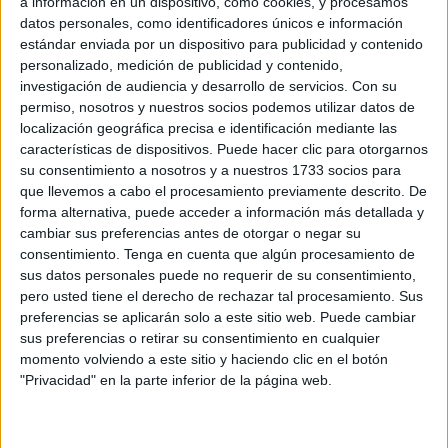
a información en un dispositivo, como cookies, y procesamos
datos personales, como identificadores únicos e información
estándar enviada por un dispositivo para publicidad y contenido
Related
Posts
personalizado, medición de publicidad y contenido,
investigación de audiencia y desarrollo de servicios.
Con su
Vivas y Rego analizan en Ceuta la
permiso, nosotros y nuestros socios podemos utilizar datos de
situación de los menores
localización geográfica precisa e identificación mediante las
características de dispositivos. Puede hacer clic para otorgarnos
HACE 9 MINUTOS
su consentimiento a nosotros y a nuestros 1733 socios para
Vox apoya "toda movilización ciudadana"
que llevemos a cabo el procesamiento previamente descrito. De
en defensa de la españolidad y seguridad
forma alternativa, puede acceder a información más detallada y
de Ceuta
cambiar sus preferencias antes de otorgar o negar su
consentimiento.
Tenga en cuenta que algún procesamiento de
HACE 43 MINUTOS
sus datos personales puede no requerir de su consentimiento,
Ceuta necesita unidad para afrontar una
pero usted tiene el derecho de rechazar tal procesamiento. Sus
situación que no puede sostenerse sola
preferencias se aplicarán solo a este sitio web. Puede cambiar
sus preferencias o retirar su consentimiento en cualquier
HACE 2 HORAS
momento volviendo a este sitio y haciendo clic en el botón
"Privacidad" en la parte inferior de la página web.
IU pide que el CNI explique qué informes
pudo elaborar para advertir de la
avalancha a Ceuta