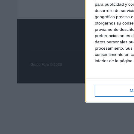
para publicidad y co
desarrollo de servici
geográfica precisa e 
otorgarnos su conse
previamente descrito
preferencias antes d
datos personales pue
procesamiento. Sus p
consentimiento en cu
inferior de la página
Grupo Faro
Publicida
Grupo Faro © 2023
M