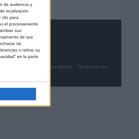
ón de audiencia y
de localización
 clic para
bo el procesamiento
cambiar sus
esamiento de sus
echazar tal
erencias o retirar su
vacidad" en la parte
olítica de privacidad
Política editorial
Términos de uso