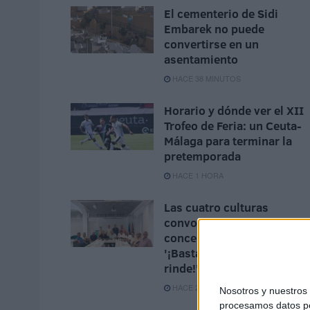
El cementerio de Sidi
Embarek no puede
convertirse en un
asentamiento
HACE 38 MINUTOS
Horario y dónde ver el XII
Trofeo de Feria: un Ceuta-
Málaga para terminar la
pretemporada
HACE 1 HORA
Las cuatro culturas
convocan una
concentración bajo el lema
'¡Basta ya, Ceuta no se
rinde!'
HACE 2 HORAS
Nosotros y nuestro
procesamos datos per