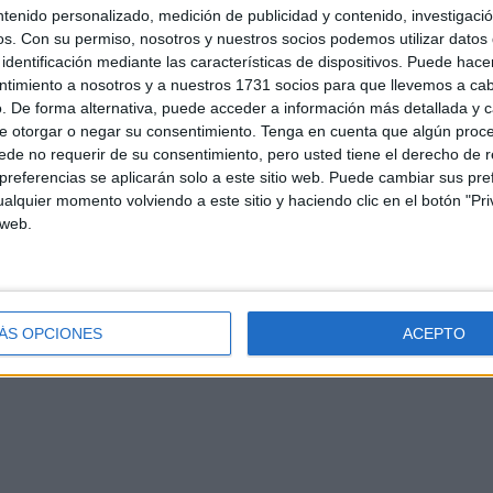
ntenido personalizado, medición de publicidad y contenido, investigaci
os.
Con su permiso, nosotros y nuestros socios podemos utilizar datos 
identificación mediante las características de dispositivos. Puede hacer
ntimiento a nosotros y a nuestros 1731 socios para que llevemos a ca
. De forma alternativa, puede acceder a información más detallada y 
e otorgar o negar su consentimiento.
Tenga en cuenta que algún proc
de no requerir de su consentimiento, pero usted tiene el derecho de r
referencias se aplicarán solo a este sitio web. Puede cambiar sus pref
alquier momento volviendo a este sitio y haciendo clic en el botón "Pri
 web.
d
Contacto
Aviso legal – Protección de datos
Política de cookies
P
ÁS OPCIONES
ACEPTO