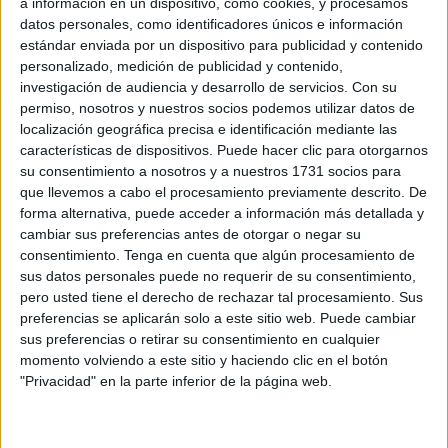
a información en un dispositivo, como cookies, y procesamos
Related
Posts
datos personales, como identificadores únicos e información
estándar enviada por un dispositivo para publicidad y contenido
Cruz Roja abastece a cientos de
personalizado, medición de publicidad y contenido,
inmigrantes con alimento y asistencia
investigación de audiencia y desarrollo de servicios.
Con su
médica
permiso, nosotros y nuestros socios podemos utilizar datos de
localización geográfica precisa e identificación mediante las
HACE 17 MINUTOS
características de dispositivos. Puede hacer clic para otorgarnos
Vivas traslada al Rey la "situación
su consentimiento a nosotros y a nuestros 1731 socios para
crítica" de Ceuta y reclama recuperar la
que llevemos a cabo el procesamiento previamente descrito. De
normalidad tras la crisis fronteriza
forma alternativa, puede acceder a información más detallada y
cambiar sus preferencias antes de otorgar o negar su
HACE 1 HORA
consentimiento.
Tenga en cuenta que algún procesamiento de
sus datos personales puede no requerir de su consentimiento,
La crisis de Ceuta no frena el
pero usted tiene el derecho de rechazar tal procesamiento. Sus
compromiso de Portugal con el Mundial
preferencias se aplicarán solo a este sitio web. Puede cambiar
2030 junto a España y Marruecos
sus preferencias o retirar su consentimiento en cualquier
HACE 2 HORAS
momento volviendo a este sitio y haciendo clic en el botón
"Privacidad" en la parte inferior de la página web.
Marruecos refuerza la seguridad en
Castillejos para evitar nuevos intentos
de cruce hacia Ceuta