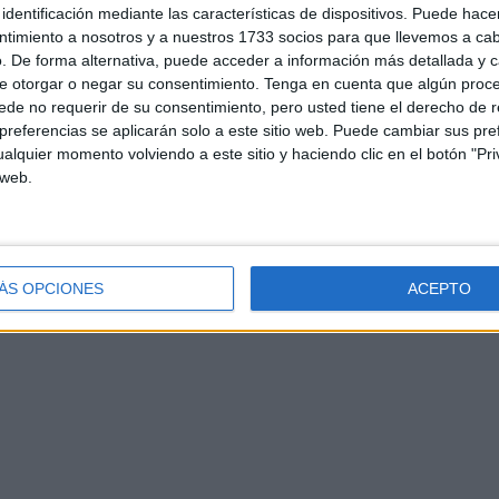
identificación mediante las características de dispositivos. Puede hacer
ntimiento a nosotros y a nuestros 1733 socios para que llevemos a ca
. De forma alternativa, puede acceder a información más detallada y 
e otorgar o negar su consentimiento.
Tenga en cuenta que algún proc
de no requerir de su consentimiento, pero usted tiene el derecho de r
referencias se aplicarán solo a este sitio web. Puede cambiar sus pref
d
Contacto
Aviso legal – Protección de datos
Política de cookies
P
alquier momento volviendo a este sitio y haciendo clic en el botón "Pri
 web.
ÁS OPCIONES
ACEPTO