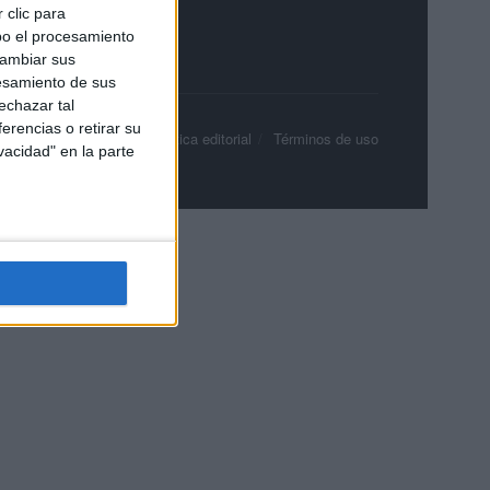
 clic para
bo el procesamiento
cambiar sus
esamiento de sus
echazar tal
erencias o retirar su
olítica de privacidad
Política editorial
Términos de uso
vacidad" en la parte