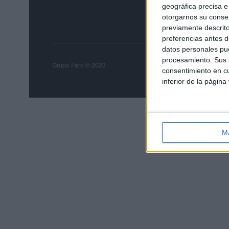
geográfica precisa e 
otorgarnos su conse
previamente descrito
preferencias antes d
datos personales pue
procesamiento. Sus p
Grupo Faro
Publicida
Grupo Faro © 2023
consentimiento en cu
inferior de la página
M