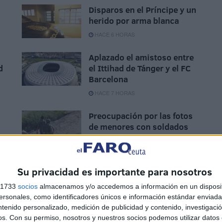
Disparos en el Príncipe y un
herido por arma blanca
HACE 6 HORAS
Aplazado el amistoso entre
d
el Ittihad de Tánger y el FC
Barcelona
HACE 7 HORAS
Preocupación por las fotos
de menores con soldados
e
trasladados a la frontera
HACE 8 HORAS
Su privacidad es importante para nosotros
s 1733
socios
almacenamos y/o accedemos a información en un disposit
sonales, como identificadores únicos e información estándar enviada 
ntenido personalizado, medición de publicidad y contenido, investigaci
os.
Con su permiso, nosotros y nuestros socios podemos utilizar datos 