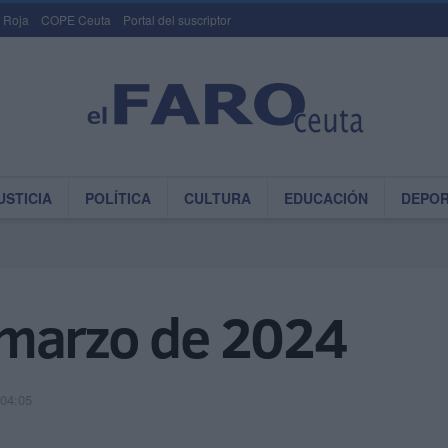
 Roja
COPE Ceuta
Portal del suscriptor
USTICIA
POLÍTICA
CULTURA
EDUCACIÓN
DEPO
 marzo de 2024
 04:05