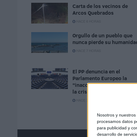
Carta de los vecinos de
Arcos Quebrados
HACE 6 HORAS
Orgullo de un pueblo que
nunca pierde su humanida
HACE 7 HORAS
El PP denuncia en el
Parlamento Europeo la
"inacción" de Sánchez ant
la crisis de Ceuta
HACE 7 HORAS
Nosotros y nuestro
procesamos datos per
para publicidad y co
desarrollo de servici