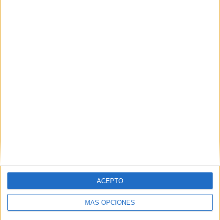
HACE 6 HORAS
Preocupación por las fotos de menores
con soldados trasladados a la frontera
HACE 6 HORAS
ACEPTO
MÁS OPCIONES