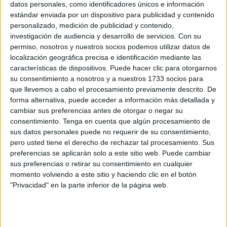
datos personales, como identificadores únicos e información
Related
Posts
estándar enviada por un dispositivo para publicidad y contenido
personalizado, medición de publicidad y contenido,
Carta de los vecinos de Arcos Quebrados
investigación de audiencia y desarrollo de servicios.
Con su
HACE 5 HORAS
permiso, nosotros y nuestros socios podemos utilizar datos de
localización geográfica precisa e identificación mediante las
Disparos en el Príncipe y un herido por
características de dispositivos. Puede hacer clic para otorgarnos
arma blanca
su consentimiento a nosotros y a nuestros 1733 socios para
que llevemos a cabo el procesamiento previamente descrito. De
HACE 5 HORAS
forma alternativa, puede acceder a información más detallada y
Orgullo de un pueblo que nunca pierde
cambiar sus preferencias antes de otorgar o negar su
su humanidad
consentimiento.
Tenga en cuenta que algún procesamiento de
sus datos personales puede no requerir de su consentimiento,
HACE 5 HORAS
pero usted tiene el derecho de rechazar tal procesamiento. Sus
preferencias se aplicarán solo a este sitio web. Puede cambiar
Aplazado el amistoso entre el Ittihad de
sus preferencias o retirar su consentimiento en cualquier
Tánger y el FC Barcelona
momento volviendo a este sitio y haciendo clic en el botón
HACE 6 HORAS
"Privacidad" en la parte inferior de la página web.
El PP denuncia en el Parlamento Europeo
la "inacción" de Sánchez ante la crisis de
Ceuta