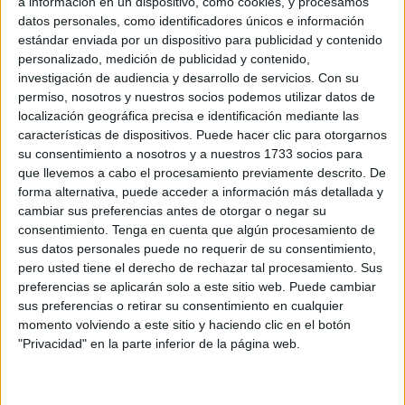
a información en un dispositivo, como cookies, y procesamos
datos personales, como identificadores únicos e información
estándar enviada por un dispositivo para publicidad y contenido
personalizado, medición de publicidad y contenido,
Related
Posts
investigación de audiencia y desarrollo de servicios.
Con su
permiso, nosotros y nuestros socios podemos utilizar datos de
CCOO exige a Servilimpce que explique
localización geográfica precisa e identificación mediante las
cómo ha valorado las entrevistas de la
características de dispositivos. Puede hacer clic para otorgarnos
bolsa de Guardería
su consentimiento a nosotros y a nuestros 1733 socios para
que llevemos a cabo el procesamiento previamente descrito. De
HACE 31 MINUTOS
forma alternativa, puede acceder a información más detallada y
Detenido un marroquí: se metió incluso
cambiar sus preferencias antes de otorgar o negar su
en la cama de una mujer en el Paseo de
consentimiento.
Tenga en cuenta que algún procesamiento de
las Palmeras
sus datos personales puede no requerir de su consentimiento,
pero usted tiene el derecho de rechazar tal procesamiento. Sus
HACE 39 MINUTOS
preferencias se aplicarán solo a este sitio web. Puede cambiar
Las imágenes virales sobre la crisis de
sus preferencias o retirar su consentimiento en cualquier
Ceuta que nunca ocurrieron
momento volviendo a este sitio y haciendo clic en el botón
"Privacidad" en la parte inferior de la página web.
HACE 1 HORA
El drama humanitario del Tarajal persiste