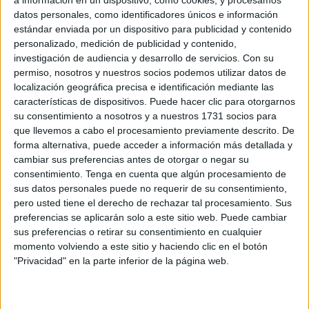
Related
Posts
datos personales, como identificadores únicos e información
estándar enviada por un dispositivo para publicidad y contenido
Ceuta no puede seguir soportando en
personalizado, medición de publicidad y contenido,
solitario una situación que supera con
investigación de audiencia y desarrollo de servicios.
Con su
creces sus capacidades
permiso, nosotros y nuestros socios podemos utilizar datos de
localización geográfica precisa e identificación mediante las
HACE 18 MINUTOS
características de dispositivos. Puede hacer clic para otorgarnos
su consentimiento a nosotros y a nuestros 1731 socios para
El Ceuta, a la espera de José Ángel
que llevemos a cabo el procesamiento previamente descrito. De
Jurado del Dépor
forma alternativa, puede acceder a información más detallada y
HACE 27 MINUTOS
cambiar sus preferencias antes de otorgar o negar su
consentimiento.
Tenga en cuenta que algún procesamiento de
Vox pide excluir a Marruecos del Mundial
sus datos personales puede no requerir de su consentimiento,
2030 tras la crisis fronteriza de Ceuta
pero usted tiene el derecho de rechazar tal procesamiento. Sus
HACE 45 MINUTOS
preferencias se aplicarán solo a este sitio web. Puede cambiar
sus preferencias o retirar su consentimiento en cualquier
Seguridad privada en el cementerio
momento volviendo a este sitio y haciendo clic en el botón
musulmán tras el desalojo de 700
"Privacidad" en la parte inferior de la página web.
personas
HACE 1 HORA