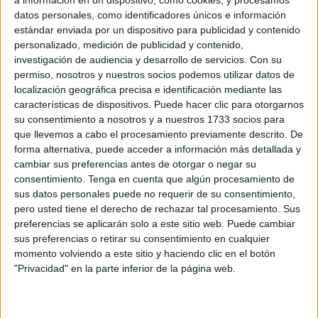
Related
Posts
datos personales, como identificadores únicos e información
estándar enviada por un dispositivo para publicidad y contenido
Vox apoya "toda movilización ciudadana"
personalizado, medición de publicidad y contenido,
en defensa de la españolidad y seguridad
investigación de audiencia y desarrollo de servicios.
Con su
de Ceuta
permiso, nosotros y nuestros socios podemos utilizar datos de
localización geográfica precisa e identificación mediante las
HACE 15 MINUTOS
características de dispositivos. Puede hacer clic para otorgarnos
su consentimiento a nosotros y a nuestros 1733 socios para
Ceuta necesita unidad para afrontar una
que llevemos a cabo el procesamiento previamente descrito. De
situación que no puede sostenerse sola
forma alternativa, puede acceder a información más detallada y
HACE 1 HORA
cambiar sus preferencias antes de otorgar o negar su
consentimiento.
Tenga en cuenta que algún procesamiento de
IU pide que el CNI explique qué informes
sus datos personales puede no requerir de su consentimiento,
pudo elaborar para advertir de la
pero usted tiene el derecho de rechazar tal procesamiento. Sus
avalancha a Ceuta
preferencias se aplicarán solo a este sitio web. Puede cambiar
HACE 2 HORAS
sus preferencias o retirar su consentimiento en cualquier
momento volviendo a este sitio y haciendo clic en el botón
Carta abierta desde Ceuta: recuperar la
"Privacidad" en la parte inferior de la página web.
confianza antes de que sea demasiado
tarde
HACE 2 HORAS