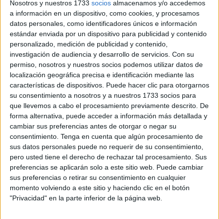
molestias físicas
que venía acarreando desde hace
Nosotros y nuestros 1733
socios
almacenamos y/o accedemos
tiempo atrás.
a información en un dispositivo, como cookies, y procesamos
datos personales, como identificadores únicos e información
Antes, incluso, del partido contra el
RC Deportivo de la
estándar enviada por un dispositivo para publicidad y contenido
personalizado, medición de publicidad y contenido,
Coruña
en el que, de forma llamativa, disputó el total de
investigación de audiencia y desarrollo de servicios.
Con su
los noventa minutos. También tuvo un papel destacado en
permiso, nosotros y nuestros socios podemos utilizar datos de
la semana anterior, en el estadio de Gran Canaria contra la
localización geográfica precisa e identificación mediante las
UD Las Palmas,
donde disputó 83 minutos hasta que
características de dispositivos. Puede hacer clic para otorgarnos
su consentimiento a nosotros y a nuestros 1733 socios para
fue sustituido a falta de siete minutos por el debutante
que llevemos a cabo el procesamiento previamente descrito. De
Yeyo
.
forma alternativa, puede acceder a información más detallada y
cambiar sus preferencias antes de otorgar o negar su
Un compromiso intachable con la
consentimiento.
Tenga en cuenta que algún procesamiento de
sus datos personales puede no requerir de su consentimiento,
causa: "Ha hecho un esfuerzo
pero usted tiene el derecho de rechazar tal procesamiento. Sus
preferencias se aplicarán solo a este sitio web. Puede cambiar
tremendo"
sus preferencias o retirar su consentimiento en cualquier
momento volviendo a este sitio y haciendo clic en el botón
Esos fueron sus últimos dos partidos antes de parar a
"Privacidad" en la parte inferior de la página web.
causa de sus problemas con las lesiones. Esta semana,