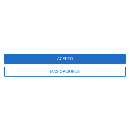
Lacchab y Marino Illescas. “Ahora es un periodo donde
otros tienen que aparecer,
decir aquí estoy yo y
demostrar que están en el Ceuta por algo
”, finalizó José
Juan.
ACEPTO
MÁS OPCIONES