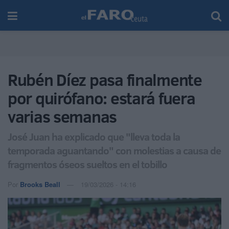
Rubén Díez pasa finalmente
por quirófano: estará fuera
varias semanas
José Juan ha explicado que "lleva toda la
temporada aguantando" con molestias a causa de
fragmentos óseos sueltos en el tobillo
Por
Brooks Beall
19/03/2026 - 14:16