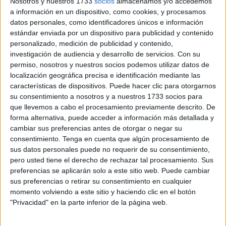
colegio Rosalía de Castro de Ceuta
.
Nosotros y nuestros 1733
socios
almacenamos y/o accedemos
a información en un dispositivo, como cookies, y procesamos
Una clase que lleva nueve años en el centro y que dirá
datos personales, como identificadores únicos e información
estándar enviada por un dispositivo para publicidad y contenido
adiós al centro en unos días. La clase con su tutora Fatima
personalizado, medición de publicidad y contenido,
Mohamed se despidió a lo grande, con música, bailes,
investigación de audiencia y desarrollo de servicios.
Con su
discursos y cómo no la imposición de bandas.
permiso, nosotros y nuestros socios podemos utilizar datos de
localización geográfica precisa e identificación mediante las
características de dispositivos. Puede hacer clic para otorgarnos
su consentimiento a nosotros y a nuestros 1733 socios para
que llevemos a cabo el procesamiento previamente descrito. De
forma alternativa, puede acceder a información más detallada y
cambiar sus preferencias antes de otorgar o negar su
consentimiento.
Tenga en cuenta que algún procesamiento de
sus datos personales puede no requerir de su consentimiento,
pero usted tiene el derecho de rechazar tal procesamiento. Sus
preferencias se aplicarán solo a este sitio web. Puede cambiar
sus preferencias o retirar su consentimiento en cualquier
momento volviendo a este sitio y haciendo clic en el botón
"Privacidad" en la parte inferior de la página web.