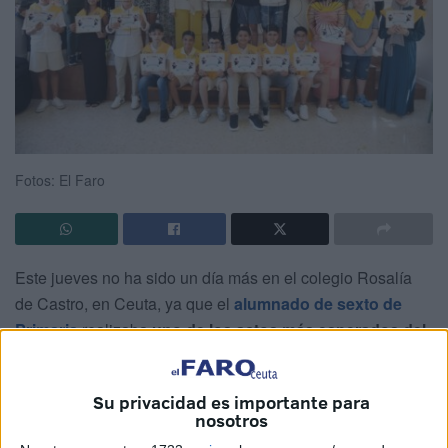
Fotos: El Faro
Este jueves no ha sido un día más en el colegio Rosalía
de Castro, en Ceuta, ya que el
alumnado de sexto de
Primaria
realizaba
uno de los actos más esperados del
curso escolar
.
Era el momento esperado por muchos alumnos, era el día
Su privacidad es importante para
nosotros
de la Graduación de la clase de
sexto de Primaria del