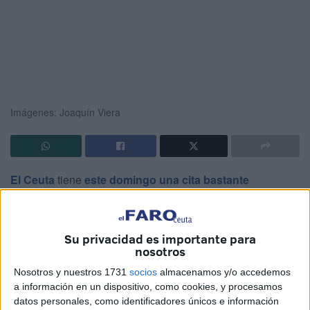
Imágenes: Joaquín Viera
El Ceuta
tiene
este domingo una cita bastante
importante
ante el
Alcoyano
, equipo que llega en una
situación delicada y que necesita puntuar de tres para
acercarse, un poco más, a la salvación.
Su privacidad es importante para
nosotros
El técnico del Ceuta,
José Juan Romero
, sabe que se
Nosotros y nuestros 1731
socios
almacenamos y/o accedemos
enfrentará a “un equipo complicado que viene con muchas
a información en un dispositivo, como cookies, y procesamos
necesidades”. Asimismo, el técnico indica que el Alcoyano
datos personales, como identificadores únicos e información