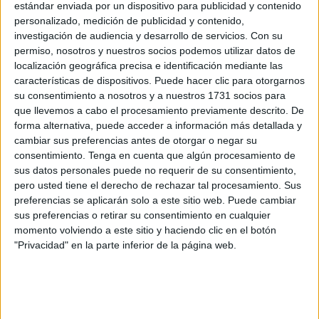
“es un club digno de admirar por su trayectoria. Año tras
estándar enviada por un dispositivo para publicidad y contenido
personalizado, medición de publicidad y contenido,
año permanece en la
Primera RFEF
. Ese es su objetivo”.
investigación de audiencia y desarrollo de servicios.
Con su
Es por ello por lo que cree que “vendrán a hacer un partido
permiso, nosotros y nuestros socios podemos utilizar datos de
incómodo”, por lo que los ceutíes tratarán de ser “un
localización geográfica precisa e identificación mediante las
equipo agresivo en todos los aspectos de juego”.
características de dispositivos. Puede hacer clic para otorgarnos
su consentimiento a nosotros y a nuestros 1731 socios para
Desde que arrancó la temporada, el Ceuta se marcó el
que llevemos a cabo el procesamiento previamente descrito. De
forma alternativa, puede acceder a información más detallada y
objetivo en estar lo mejor posicionado cuando se acercara
cambiar sus preferencias antes de otorgar o negar su
la recta final. Ahora, a poco de que finalice el campeonato,
consentimiento.
Tenga en cuenta que algún procesamiento de
los caballas lideran la categoría. Algo que José Juan
sus datos personales puede no requerir de su consentimiento,
Romero cree que “no se le está dando el valor suficiente”.
pero usted tiene el derecho de rechazar tal procesamiento. Sus
preferencias se aplicarán solo a este sitio web. Puede cambiar
Aún así, Romero asegura que “no queremos que hablen
sus preferencias o retirar su consentimiento en cualquier
momento volviendo a este sitio y haciendo clic en el botón
de nosotros. Vamos a seguir haciendo nuestro camino.
"Privacidad" en la parte inferior de la página web.
Vamos a seguir haciendo las cosas lo mejor que sabemos
y siempre intentado mirar hacia arriba”.
Desde el punto de vista de José Juan Romero, la cabeza
es “la parte fundamental de los equipos”. El técnico caballa