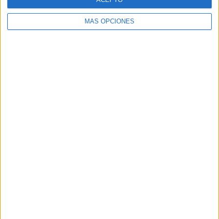
Tenemos que internar que sea. No puede haber momentos
de debilidad”.
MÁS OPCIONES
Tags:
AD Ceuta
Estadio Alfonso Murube
Fútbol
Related
Posts
Milagros Tolón defiende que la final del