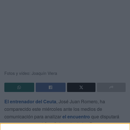
Fotos y vídeo: Joaquín Viera
El entrenador del Ceuta
, José Juan Romero, ha
comparecido este miércoles ante los medios de
comunicación para analizar
el encuentro
que disputará
este jueves ante el San Sebastián de los Reyes.