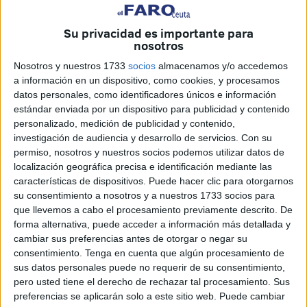
“Levantarnos una vez más e ir a muerte mañana, es lo
único que nos queda y lo único a lo que podemos
Su privacidad es importante para
nosotros
agarrarnos y en eso estamos, seguimos creyendo porque
hay muchas cosas que nos llevan al optimismo y vamos a
Nosotros y nuestros 1733
socios
almacenamos y/o accedemos
a información en un dispositivo, como cookies, y procesamos
seguir, no hay mucho más que hablar solo actuar”. Así ha
datos personales, como identificadores únicos e información
comenzado sus declaraciones
ante el próximo reto
.
estándar enviada por un dispositivo para publicidad y contenido
personalizado, medición de publicidad y contenido,
investigación de audiencia y desarrollo de servicios.
Con su
permiso, nosotros y nuestros socios podemos utilizar datos de
localización geográfica precisa e identificación mediante las
características de dispositivos. Puede hacer clic para otorgarnos
su consentimiento a nosotros y a nuestros 1733 socios para
que llevemos a cabo el procesamiento previamente descrito. De
forma alternativa, puede acceder a información más detallada y
cambiar sus preferencias antes de otorgar o negar su
consentimiento.
Tenga en cuenta que algún procesamiento de
sus datos personales puede no requerir de su consentimiento,
pero usted tiene el derecho de rechazar tal procesamiento. Sus
preferencias se aplicarán solo a este sitio web. Puede cambiar