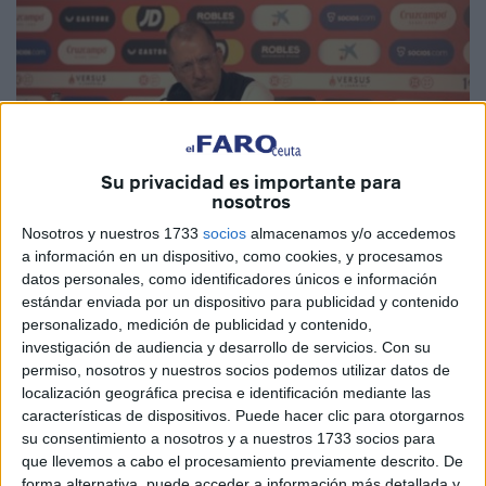
Su privacidad es importante para
nosotros
Imagen cedida
Nosotros y nuestros 1733
socios
almacenamos y/o accedemos
a información en un dispositivo, como cookies, y procesamos
datos personales, como identificadores únicos e información
estándar enviada por un dispositivo para publicidad y contenido
El
Ceuta
sacaba
este pasado sábado un empate
en su
personalizado, medición de publicidad y contenido,
encuentro ante el
Sevilla Atlético
por un 0-0.
investigación de audiencia y desarrollo de servicios.
Con su
permiso, nosotros y nuestros socios podemos utilizar datos de
Un punto de oro que llegaba después de dos derrotas
localización geográfica precisa e identificación mediante las
características de dispositivos. Puede hacer clic para otorgarnos
consecutivas del conjunto de José Juan Romero, que, una
su consentimiento a nosotros y a nuestros 1733 socios para
vez se vio marcado por la falta de definición en los metros
que llevemos a cabo el procesamiento previamente descrito. De
finales.
forma alternativa, puede acceder a información más detallada y