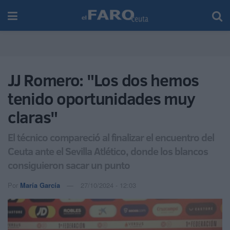
JJ Romero: "Los dos hemos
tenido oportunidades muy
claras"
El técnico compareció al finalizar el encuentro del
Ceuta ante el Sevilla Atlético, donde los blancos
consiguieron sacar un punto
Por
María García
27/10/2024 - 12:03