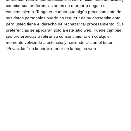
cambiar sus preferencias antes de otorgar o negar su
Un
encuentro
que el técnico definió como “muy igualado”
consentimiento.
Tenga en cuenta que algún procesamiento de
donde “en la primera parte del segundo tiempo hemos
sus datos personales puede no requerir de su consentimiento,
estado desubicados. Ahí es donde nos hemos ido y ha
pero usted tiene el derecho de rechazar tal procesamiento. Sus
preferencias se aplicarán solo a este sitio web. Puede cambiar
sido mejor el Sevilla Atlético, pero a partir de los cambios
sus preferencias o retirar su consentimiento en cualquier
el equipo ha entrado fuerte. El partido ha cambiado. Los
momento volviendo a este sitio y haciendo clic en el botón
dos hemos tenido ocasiones muy claras. Lo raro es que el
"Privacidad" en la parte inferior de la página web.
partido haya terminado con un empate a cero”.
Asimismo, señaló que “el Sevilla ha tenido el último pase
con mucha más claridad que los nuestros. Lo ha dado con
mucha más claridad que el Ceuta, donde el último pase ha
sido casi inefectivo. Ahí ha estado la diferencia”.
Durante la rueda de prensa, surgió la comparación de este
partido al disputado ante el Betis Deportivo, a lo que el de
Gerena respondió: “Ante el Betis fuimos poco ofensivos.
Son dos contextos muy diferentes. En el partido con el