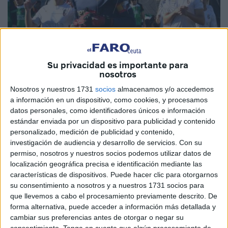
Su privacidad es importante para
nosotros
Imagen de archivo
Nosotros y nuestros 1731
socios
almacenamos y/o accedemos
a información en un dispositivo, como cookies, y procesamos
datos personales, como identificadores únicos e información
estándar enviada por un dispositivo para publicidad y contenido
El
Ceuta B
también está moviendo fichas durante este
personalizado, medición de publicidad y contenido,
investigación de audiencia y desarrollo de servicios.
Con su
mercado de verano. Después de anunciarse este jueves la
permiso, nosotros y nuestros socios podemos utilizar datos de
continuidad en el banquillo de
Perita y Mohamed
localización geográfica precisa e identificación mediante las
Mohamed
, ahora les ha tocado el turno a los dos
características de dispositivos. Puede hacer clic para otorgarnos
guardametas de la plantilla.
su consentimiento a nosotros y a nuestros 1731 socios para
que llevemos a cabo el procesamiento previamente descrito. De
Rodín y Guille se comprometen con el filial para defender
forma alternativa, puede acceder a información más detallada y
cambiar sus preferencias antes de otorgar o negar su
los colores blancos una
temporada más
. Son piezas