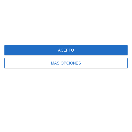
Related
Posts
Derrota en el primer test de
pretemporada del Ceuta B (2-0)
HACE 13 HORAS
ACEPTO
Así serán los partidos del Ceuta esta
temporada: se confirman las nuevas
MÁS OPCIONES
reglas
HACE 14 HORAS
La AD Ceuta B trabaja ya pensando en la
siguiente temporada
HACE 14 HORAS
Más problemas para el Andorra, primer
rival del Ceuta: sufre una baja crucial
HACE 2 DÍAS