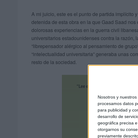
A mi juicio, este es el punto de partida implícito 
detenida de esta obra en la que Gaad Saad nos 
dolorosas experiencias en la guerra civil libane
universitarios estadounidenses contra la razón, 
“librepensador alérgico al pensamiento de grupo”
“intelectualidad universitaria” generaba unas co
resto de la sociedad.
Nosotros y nuestro
procesamos datos per
para publicidad y co
desarrollo de servici
geográfica precisa e 
otorgarnos su conse
previamente descrito