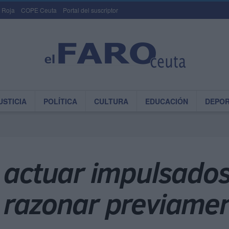
 Roja
COPE Ceuta
Portal del suscriptor
USTICIA
POLÍTICA
CULTURA
EDUCACIÓN
DEPO
 actuar impulsados
 razonar previame