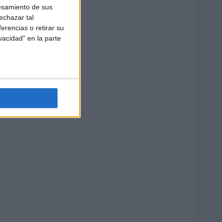
esamiento de sus
echazar tal
erencias o retirar su
vacidad" en la parte