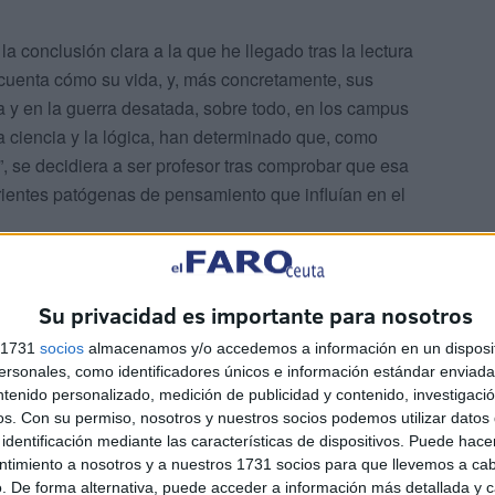
y la conclusión clara a la que he llegado tras la lectura
cuenta cómo su vida, y, más concretamente, sus
sa y en la guerra desatada, sobre todo, en los campus
la ciencia y la lógica, han determinado que, como
, se decidiera a ser profesor tras comprobar que esa
rrientes patógenas de pensamiento que influían en el
Su privacidad es importante para nosotros
s 1731
socios
almacenamos y/o accedemos a información en un disposit
sonales, como identificadores únicos e información estándar enviada 
ntenido personalizado, medición de publicidad y contenido, investigaci
os.
Con su permiso, nosotros y nuestros socios podemos utilizar datos 
identificación mediante las características de dispositivos. Puede hacer
ntimiento a nosotros y a nuestros 1731 socios para que llevemos a ca
. De forma alternativa, puede acceder a información más detallada y 