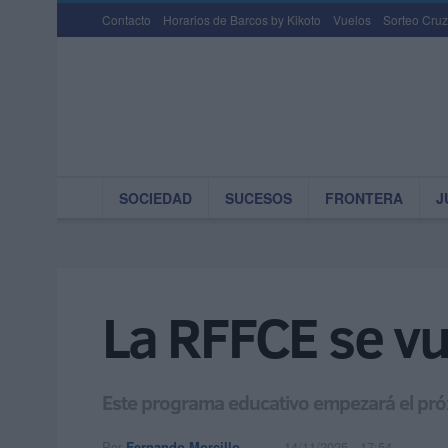
Contacto
Horarios de Barcos by Kikoto
Vuelos
Sorteo Cruz
SOCIEDAD
SUCESOS
FRONTERA
J
La RFFCE se vu
Este programa educativo empezará el próxi
Por
Fernando Morcillo
14/11/2025 - 17:54