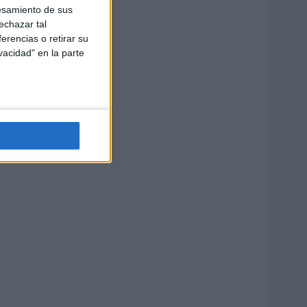
esamiento de sus
echazar tal
erencias o retirar su
vacidad" en la parte