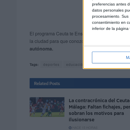
preferencias antes d
datos personales pue
procesamiento. Sus p
consentimiento en cu
inferior de la página
El programa Ceuta te Enseña fomenta actividades
la ciudad para que conozcan las diversas instal
autónoma.
M
Tags:
deportes
educación
Federación de Fútbo
Related
Posts
La contracrónica del Ceuta
Málaga: Faltan fichajes, pe
sobran los motivos para
ilusionarse
HACE 15 HORAS