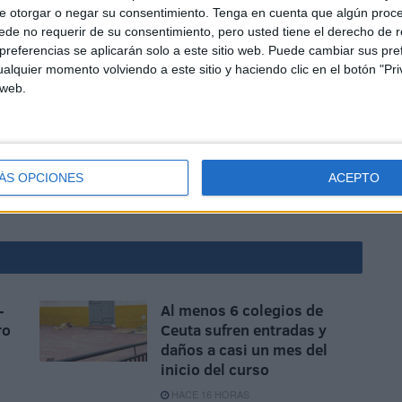
e otorgar o negar su consentimiento.
Tenga en cuenta que algún proc
de no requerir de su consentimiento, pero usted tiene el derecho de r
referencias se aplicarán solo a este sitio web. Puede cambiar sus pref
alquier momento volviendo a este sitio y haciendo clic en el botón "Pri
 web.
 a través de guías y visitas entre los más pequeños de
aciones no solo deportivas
sino educativas de la ciudad
ÁS OPCIONES
ACEPTO
l
-
Al menos 6 colegios de
ro
Ceuta sufren entradas y
daños a casi un mes del
inicio del curso
HACE 16 HORAS