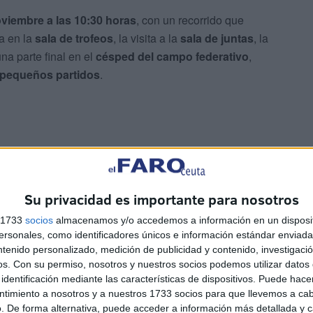
oviembre a las 10:30 horas
, con un recorrido que
a en la
sala de trofeos
, la visita a la
sala de juntas
, la
na parte final en el
césped del campo federativo
,
 pequeños partidos
.
s
Su privacidad es importante para nosotros
s 1733
socios
almacenamos y/o accedemos a información en un disposit
sonales, como identificadores únicos e información estándar enviada 
icial del programa educativo, pretende acercar el fútbol a
ntenido personalizado, medición de publicidad y contenido, investigaci
 y de valores
, reforzando el compromiso de la RFFCE
os.
Con su permiso, nosotros y nuestros socios podemos utilizar datos 
l deporte base en Ceuta.
identificación mediante las características de dispositivos. Puede hacer
ntimiento a nosotros y a nuestros 1733 socios para que llevemos a ca
. De forma alternativa, puede acceder a información más detallada y 