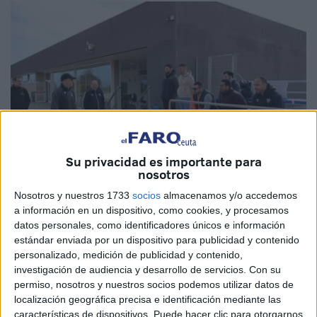
Su privacidad es importante para
nosotros
Nosotros y nuestros 1733
socios
almacenamos y/o accedemos
a información en un dispositivo, como cookies, y procesamos
Imágenes cedidas
datos personales, como identificadores únicos e información
estándar enviada por un dispositivo para publicidad y contenido
personalizado, medición de publicidad y contenido,
investigación de audiencia y desarrollo de servicios.
Con su
La temporada tan excepcional que está realizando la
AD
permiso, nosotros y nuestros socios podemos utilizar datos de
localización geográfica precisa e identificación mediante las
Ceuta
en su vuelta histórica al fútbol profesional está
características de dispositivos. Puede hacer clic para otorgarnos