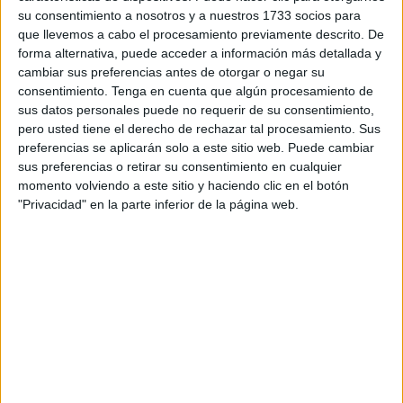
sorprendiendo a todos. Ya no solo porque está
superando
su consentimiento a nosotros y a nuestros 1733 socios para
con creces las expectativas
depositadas en un equipo
que llevemos a cabo el procesamiento previamente descrito. De
recién ascendido a LaLiga Hypermotion sino, además, por
forma alternativa, puede acceder a información más detallada y
cambiar sus preferencias antes de otorgar o negar su
su manera de plantear los partidos que demuestran tener
consentimiento.
Tenga en cuenta que algún procesamiento de
un trabajo importante detrás
.
sus datos personales puede no requerir de su consentimiento,
pero usted tiene el derecho de rechazar tal procesamiento. Sus
La
RFFCE
(Real Federación de Fútbol Ceuta), a través de
preferencias se aplicarán solo a este sitio web. Puede cambiar
su programa de Formación Itinerante de
Fútbol
, permitirá
sus preferencias o retirar su consentimiento en cualquier
a nueve de los miembros que forman parte de su comité de
momento volviendo a este sitio y haciendo clic en el botón
"Privacidad" en la parte inferior de la página web.
entrenadores conocer este trabajo de cerca. Lo harán
mediante el
visionado de un microciclo de
entrenamiento
que empezó ayer martes y se desarrollará
hasta mañana jueves.