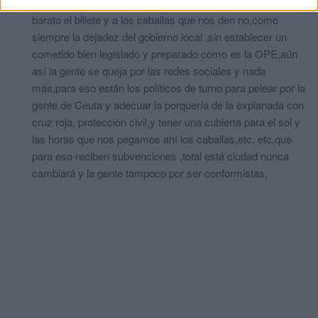
la mayoría,pero es muy bonito colapsar Ceuta siendo más
barato el billete y a los caballas que nos den no,como
siempre la dejadez del gobierno local ,sin establecer un
cometido bien legislado y preparado como es la OPE,aún
así la gente se queja por las redes sociales y nada
más,para eso están los políticos de turno para pelear por la
gente de Ceuta y adecuar la porquería de la explanada con
cruz roja, protección civil,y tener una cubierta para el sol y
las horas que nos pegamos ahí los caballas,etc, etc,que
para eso reciben subvenciones ,total está ciudad nunca
cambiará y la gente tampoco por ser conformistas,