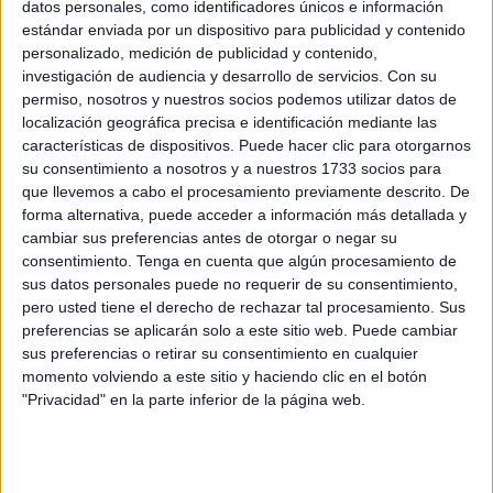
sábado han pasado por el embolsamiento 1.123 vehículos,
datos personales, como identificadores únicos e información
estándar enviada por un dispositivo para publicidad y contenido
de los que 656 eran no residentes.
personalizado, medición de publicidad y contenido,
investigación de audiencia y desarrollo de servicios.
Con su
“Aquí hay personas llegadas de todos lados, ahora mismo
permiso, nosotros y nuestros socios podemos utilizar datos de
tenemos al lado una familia que ha llegado de Granada,
localización geográfica precisa e identificación mediante las
con sus niños, uno de ellos acaba de vomitar porque
características de dispositivos. Puede hacer clic para otorgarnos
parece que le ha dado un golpe de calor, la situación se
su consentimiento a nosotros y a nuestros 1733 socios para
que llevemos a cabo el procesamiento previamente descrito. De
está poniendo insostenible por momentos”, narran ceutíes
forma alternativa, puede acceder a información más detallada y
desde la explanada de espera. Allí llevan, cuentan, unas
cambiar sus preferencias antes de otorgar o negar su
cuatro horas. Denuncian también que no hay asistencia ni
consentimiento.
Tenga en cuenta que algún procesamiento de
apoyo y que, además, “nos encontramos todos mezclados,
sus datos personales puede no requerir de su consentimiento,
pero usted tiene el derecho de rechazar tal procesamiento. Sus
residentes, llegados de la península… esto está
preferencias se aplicarán solo a este sitio web. Puede cambiar
volviéndose un caos”. A ello se suma la falta de otros
sus preferencias o retirar su consentimiento en cualquier
servicios.
momento volviendo a este sitio y haciendo clic en el botón
"Privacidad" en la parte inferior de la página web.
¿Dónde comprar bebida y algo para comer?
Mientras el reloj sigue avanzando llega la hora de la