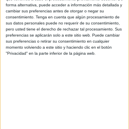
forma alternativa, puede acceder a información más detallada y
debido a la pandemia de covid.
cambiar sus preferencias antes de otorgar o negar su
consentimiento.
Tenga en cuenta que algún procesamiento de
El ferry “Tánger Express”, de la naviera FRS
ha sido el
sus datos personales puede no requerir de su consentimiento,
primero en efectuar este martes su salida, algo después de
pero usted tiene el derecho de rechazar tal procesamiento. Sus
las 11.00 horas, con un pasaje menor de lo habitual en
preferencias se aplicarán solo a este sitio web. Puede cambiar
esta línea, debido a que el anuncio de la reanudación de
sus preferencias o retirar su consentimiento en cualquier
momento volviendo a este sitio y haciendo clic en el botón
la misma se produjo este lunes.
"Privacidad" en la parte inferior de la página web.
Esta primera jornada ha sufrido diversas variaciones en
cuanto a los horarios de los buques, ya que éstos se han
ido adaptando a las posibilidades de las navieras en
coordinación con los puertos implicados.
En el caso de FRS, están previstas dos salidas al día
desde Algeciras hasta Tánger-Med, a las 10.30 y a las
17.00 horas. Igualmente, FRS prevé otras dos al día en el
enlace entre Tarifa y Tánger-Ville, con salidas desde la
dársena tarifeña a las 11.00 y a las 19.00 horas.