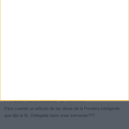
HACE 13 HORAS
Detenida una mujer en Marruecos por
difundir datos falsos sobre la avalancha
de Ceuta
HACE 14 HORAS
Bajo investigación judicial 6 agresiones
sexuales tras la entrada masiva en Ceuta
HACE 15 HORAS
Comments
1
PP.PSOE.FUERA
comentó:
hace 4 años
Para cuando un articulo de las obras de la Frontera inteligente
que dijo la Sr. Delegada hace unas semanas???