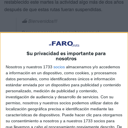
restablecido este martes la actividad algo más de dos años
después de que estas rutas fueran suspendidas.
⛴ Bienvenidos!!!
Primeros pasajeros en embarcar en el
Puerto de
#Algeciras
rumbo
#Marruecos
con
@FRSFerry
@Balearia
y
#AML
Su privacidad es importante para
? No olvides tu pasaporte Covid o PCR!
nosotros
Nosotros y nuestros 1733
socios
almacenamos y/o accedemos
? Mascarilla obligatoria tanto en estación
a información en un dispositivo, como cookies, y procesamos
marítima como en el ferry
datos personales, como identificadores únicos e información
pic.twitter.com/15jy6qtQFY
estándar enviada por un dispositivo para publicidad y contenido
personalizado, medición de publicidad y contenido,
— Puerto de Algeciras (@PuertoAlgeciras)
investigación de audiencia y desarrollo de servicios.
Con su
April 12, 2022
permiso, nosotros y nuestros socios podemos utilizar datos de
localización geográfica precisa e identificación mediante las
Los barcos con pasajeros desde estos puertos hacia
características de dispositivos. Puede hacer clic para otorgarnos
Marruecos, los más usados en la
OPE (Operación Paso
su consentimiento a nosotros y a nuestros 1733 socios para
del Estrecho)
, se suspendieron el 13 de marzo de 2020
que llevemos a cabo el procesamiento previamente descrito. De