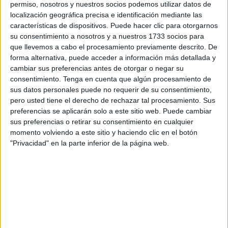
permiso, nosotros y nuestros socios podemos utilizar datos de
la intervención de la
Policía Nacional
y al decomiso de
localización geográfica precisa e identificación mediante las
236 kilos
de esta droga. Ese ha sido el peso final
características de dispositivos. Puede hacer clic para otorgarnos
su consentimiento a nosotros y a nuestros 1733 socios para
alcanzado.
que llevemos a cabo el procesamiento previamente descrito. De
forma alternativa, puede acceder a información más detallada y
Este jueves, la Jefatura Superior ha resaltado cómo se
cambiar sus preferencias antes de otorgar o negar su
llevó a cabo ese
servicio antidroga
. Fue al mediodía,
consentimiento.
Tenga en cuenta que algún procesamiento de
cuando los dos arrestados entraban en el deportivo
sus datos personales puede no requerir de su consentimiento,
ocupando un todoterreno
que, a su vez,
arrastraba la
pero usted tiene el derecho de rechazar tal procesamiento. Sus
preferencias se aplicarán solo a este sitio web. Puede cambiar
embarcación cabinada
.
sus preferencias o retirar su consentimiento en cualquier
momento volviendo a este sitio y haciendo clic en el botón
La misma tiene
7 metros de eslora
e iba a ser botada por
"Privacidad" en la parte inferior de la página web.
la rampa establecida para salir al mar. A los policías les
resultó sospechoso, al margen de las investigaciones que
tienen abiertas.