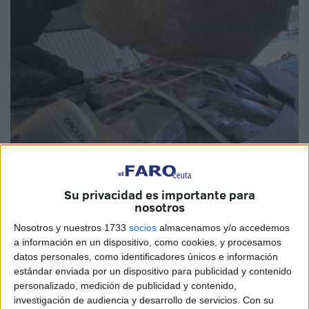
Imágenes cedidas
Su privacidad es importante para
nosotros
Nosotros y nuestros 1733
socios
almacenamos y/o accedemos
a información en un dispositivo, como cookies, y procesamos
Las
“respuestas esquivas”
ofrecidas por los
dos
datos personales, como identificadores únicos e información
detenidos
en el puerto deportivo cuando transportaban
estándar enviada por un dispositivo para publicidad y contenido
personalizado, medición de publicidad y contenido,
una
embarcación cargada de hachís
, tal y como
investigación de audiencia y desarrollo de servicios.
Con su
adelantó
El Faro de Ceuta
, fueron el detonante que llevó a