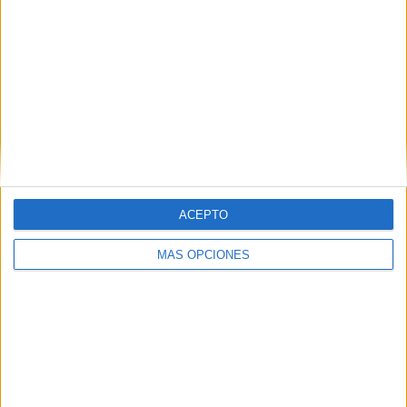
ACEPTO
MÁS OPCIONES
La investigación no termina con estas dos detenciones,
que son las de los implicados en el pase efectivo de
drogas, sino que ahora se extiende para dar con
todos los
implicados
puesto que ha existido una preparación de la