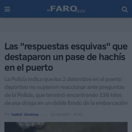
Las "respuestas esquivas" que
destaparon un pase de hachís
en el puerto
La Policía indica que los 2 detenidos en el puerto
deportivo no supieron reaccionar ante preguntas
de la Policía, que terminó encontrando 236 kilos
de esa droga en un doble fondo de la embarcación
Por
Isabel Jiménez
22/05/2025 - 12:48