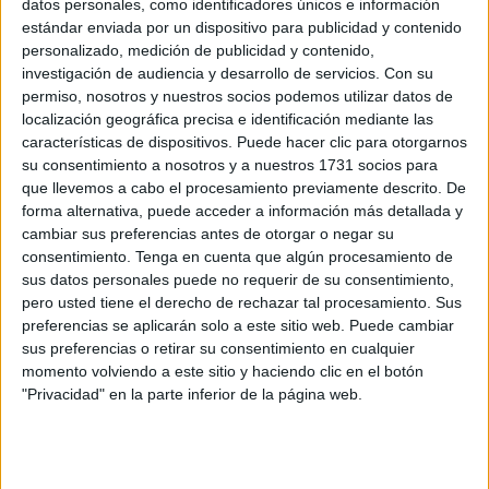
datos personales, como identificadores únicos e información
Los responsables de la ganadería Madriles, que tiene su
estándar enviada por un dispositivo para publicidad y contenido
cebadero en la zona de Calamocarro, aclaran que este
personalizado, medición de publicidad y contenido,
lunes no llegarán más corderos ya que están a la espera
investigación de audiencia y desarrollo de servicios.
Con su
permiso, nosotros y nuestros socios podemos utilizar datos de
de obtener todos los permisos pertinentes para que las
localización geográfica precisa e identificación mediante las
cabezas de ganado puedan embarcar. Añaden, para la
características de dispositivos. Puede hacer clic para otorgarnos
tranquilidad de toda la
comunidad musulmana
, que la
su consentimiento a nosotros y a nuestros 1731 socios para
entrega se realizará esta semana con
tiempo suficiente
que llevemos a cabo el procesamiento previamente descrito. De
forma alternativa, puede acceder a información más detallada y
para la celebración
del
Eid Al Adha
, y que notificaran la
cambiar sus preferencias antes de otorgar o negar su
fecha oficial de llegada.
consentimiento.
Tenga en cuenta que algún procesamiento de
sus datos personales puede no requerir de su consentimiento,
Desde Madriles se han puesto en contacto con FaroTV,
pero usted tiene el derecho de rechazar tal procesamiento. Sus
tras el
anuncio de la Comisión Islámica
, para explicar
preferencias se aplicarán solo a este sitio web. Puede cambiar
que todavía no se conoce cuando llegaran los borregos a
sus preferencias o retirar su consentimiento en cualquier
momento volviendo a este sitio y haciendo clic en el botón
Ceuta, presumiblemente este martes, por lo que piden que
"Privacidad" en la parte inferior de la página web.
mañana las familias no se acerquen a sus instalaciones en
Calamocarro a comprar los borregos y
evitar así saturar
los accesos a la misma.
Puntualizan que sí podrán