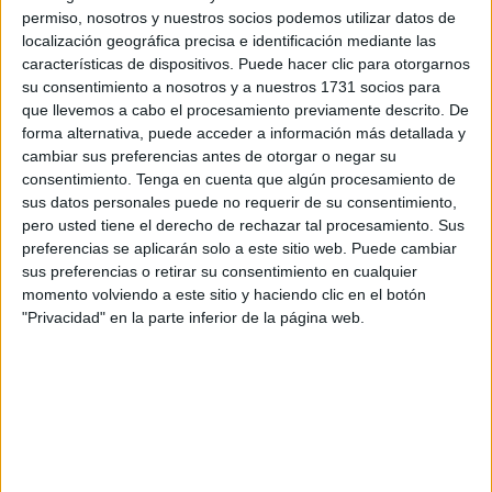
permiso, nosotros y nuestros socios podemos utilizar datos de
No son momentos de comportamientos pueriles, sino de
localización geográfica precisa e identificación mediante las
evidenciar que uno es presidente de su ciudad antes que
características de dispositivos. Puede hacer clic para otorgarnos
representante político de un partido.
su consentimiento a nosotros y a nuestros 1731 socios para
que llevemos a cabo el procesamiento previamente descrito. De
Y eso siempre lo ha tenido claro Juan Vivas, quien no
forma alternativa, puede acceder a información más detallada y
cambiar sus preferencias antes de otorgar o negar su
dudó ayer, en respuesta a varios medios de comunicación,
consentimiento.
Tenga en cuenta que algún procesamiento de
en dejar claro que siendo presidente de todos los ceutíes
sus datos personales puede no requerir de su consentimiento,
debe defender lo que considera mejor para esta tierra y, en
pero usted tiene el derecho de rechazar tal procesamiento. Sus
el caso de la gestión relativa a los menores extranjeros no
preferencias se aplicarán solo a este sitio web. Puede cambiar
sus preferencias o retirar su consentimiento en cualquier
acompañados, eso pasa por una reforma de la ley de
momento volviendo a este sitio y haciendo clic en el botón
extranjería.
"Privacidad" en la parte inferior de la página web.
Sánchez ha podido departir en La Moncloa con todos los
dirigentes autonómicos a excepción de Isabel Díaz Ayuso.
El presidente del Gobierno de España ha escuchado los
problemas y reclamaciones de los territorios que
conforman este país y que deben ser escuchados cara a