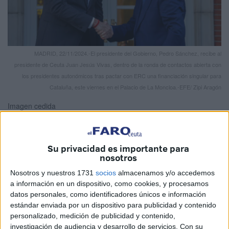
MADRID, 22/11/2024.-El presidente del Gobierno, Pedro Sánchez, recibe al
presidente de Ceuta Juan Jesús Vivas, dentro de la ronda de contactos abierta con
los presidentes autonómicos tras pactar con ERC una financiación singular para
Cataluña, este viernes en el Palacio de La Moncloa.-EFE/ Zipi Aragón
Imagen cedida
Su privacidad es importante para
El presidente del Gobierno, Pedro Sánchez, culminaba
nosotros
este viernes su ronda con los distintos líderes
Nosotros y nuestros 1731
socios
almacenamos y/o accedemos
autonómicos, entre ellos los dirigentes de Ceuta y Melilla,
a información en un dispositivo, como cookies, y procesamos
Juan Vivas y Juan José Imbroda. Ambos mandatarios
datos personales, como identificadores únicos e información
estándar enviada por un dispositivo para publicidad y contenido
pudieron trasladar los asuntos que requieren de una
personalizado, medición de publicidad y contenido,
intervención más urgente por parte del Estado.
investigación de audiencia y desarrollo de servicios.
Con su