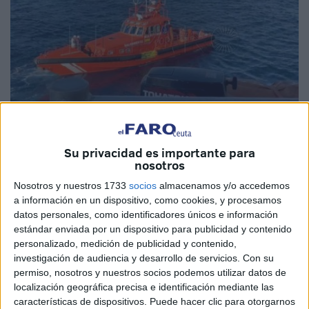
Imagen de archivo
Su privacidad es importante para
nosotros
Nosotros y nuestros 1733
socios
almacenamos y/o accedemos
a información en un dispositivo, como cookies, y procesamos
La voz de alarma de un ferry que cubre la línea entre
datos personales, como identificadores únicos e información
Ceuta y Algeciras ha permitido localizar a tres inmigrantes
estándar enviada por un dispositivo para publicidad y contenido
que han estado a la deriva sobre una
tabla de surf
en
personalizado, medición de publicidad y contenido,
mitad del Estrecho de Gibraltar. El buque encargado de
investigación de audiencia y desarrollo de servicios.
Con su
permiso, nosotros y nuestros socios podemos utilizar datos de
dar el aviso ha sido el
'Passió per Formentera',
de
localización geográfica precisa e identificación mediante las
Balèaria, lo cual ha permitido a
Salvamento Marítimo
características de dispositivos. Puede hacer clic para otorgarnos