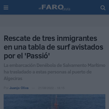
Rescate de tres inmigrantes
en una tabla de surf avistados
por el 'Passió'
La embarcación Denébola de Salvamento Marítimo
ha trasladado a estas personas al puerto de
Algeciras
Por
Juanjo Oliva
21/08/2022 - 18:15