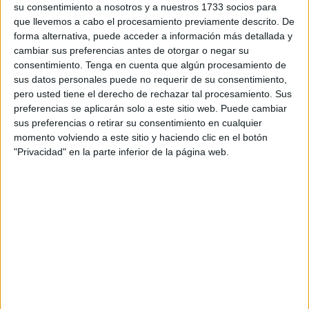
movilizar a una de sus embarcaciones y proceder al
su consentimiento a nosotros y a nuestros 1733 socios para
rescate.
que llevemos a cabo el procesamiento previamente descrito. De
forma alternativa, puede acceder a información más detallada y
La salvamar Denébola
ha traslado a estos tres
cambiar sus preferencias antes de otorgar o negar su
consentimiento.
Tenga en cuenta que algún procesamiento de
magrebíes, todos varones y aparentemente adultos –esta
sus datos personales puede no requerir de su consentimiento,
última una información que se determinará de manera
pero usted tiene el derecho de rechazar tal procesamiento. Sus
oficial cuando ya están en tierra-, al puerto de Algeciras,
preferencias se aplicarán solo a este sitio web. Puede cambiar
donde se encuentra el dispositivo de Guardia Civil, Policía
sus preferencias o retirar su consentimiento en cualquier
momento volviendo a este sitio y haciendo clic en el botón
Nacional, Extranjería, Frontex y Cruz Roja. En principio,
"Privacidad" en la parte inferior de la página web.
los tres se encontraban en buen estado de salud hasta el
desembarco en la localidad vecina.
Los ocupantes de la tabla de surf han intentado alcanzar
las costas de Cádiz, sin que se tenga todavía constancia
de si salieron de costas de Ceuta o de Marruecos, cuando
han sido avistados por el 'Passió per Formentera', sobre
las 11.15 horas. Sin embargo, al ser divisados por la
tripulación en un momento en el que se producía un cruce