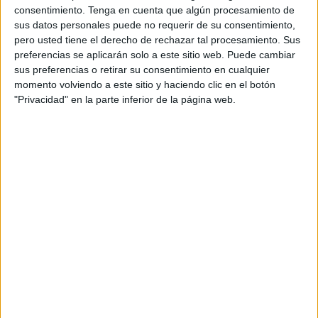
Marruecos.
consentimiento.
Tenga en cuenta que algún procesamiento de
sus datos personales puede no requerir de su consentimiento,
En una nota, la Policía ha explicado que la operación de
pero usted tiene el derecho de rechazar tal procesamiento. Sus
emergencia se llevó a cabo este pasado jueves por la
preferencias se aplicarán solo a este sitio web. Puede cambiar
mañana, cuando el camión que lo trasladaba arribó al
sus preferencias o retirar su consentimiento en cualquier
momento volviendo a este sitio y haciendo clic en el botón
puerto gaditano procedente del de Tánger Med.
"Privacidad" en la parte inferior de la página web.
Según ha explicado la Policía Nacional en una nota, los
hechos se produjeron a las 8,00 horas, cuando el camión,
recién llegado a territorio nacional, pasaba el control
policial en el Puerto de Algeciras. Durante la revisión, los
agentes detectaron golpes provenientes del interior del
remolque, lo que les llevó a detener el vehículo de
inmediato.
Cuando el vehículo pasaba el control policial en el puerto,
los agentes oyeron golpes que provenían del
compartimento refrigerado, por lo que ordenaron detenerse
de inmediato al conductor.