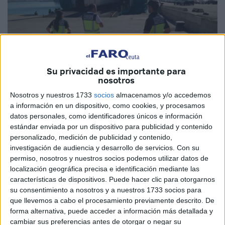
Su privacidad es importante para
nosotros
Nosotros y nuestros 1733
socios
almacenamos y/o accedemos
Imagen cedida
a información en un dispositivo, como cookies, y procesamos
datos personales, como identificadores únicos e información
estándar enviada por un dispositivo para publicidad y contenido
personalizado, medición de publicidad y contenido,
investigación de audiencia y desarrollo de servicios.
Con su
Agentes de la Policía Nacional adscritos al Puesto
permiso, nosotros y nuestros socios podemos utilizar datos de
Fronterizo Marítimo en el Puerto de Algeciras, en una
localización geográfica precisa e identificación mediante las
operación de emergencia realizada en la mañana de este
características de dispositivos. Puede hacer clic para otorgarnos
jueves, han rescatado a un joven marroquí de 17 años que
su consentimiento a nosotros y a nuestros 1733 socios para
se encontraba oculto en el interior de un remolque
que llevemos a cabo el procesamiento previamente descrito. De
forma alternativa, puede acceder a información más detallada y
refrigerado de un camión procedente de Tánger Med,
cambiar sus preferencias antes de otorgar o negar su