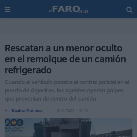
Rescatan a un menor oculto
en el remolque de un camión
refrigerado
Cuando el vehículo pasaba el control policial en el
puerto de Algeciras, los agentes oyeron golpes
que provenían de dentro del camión
Por
Beatriz Martínez
10/11/2024 - 10:26