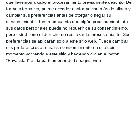
cortados.
que llevemos a cabo el procesamiento previamente descrito. De
forma alternativa, puede acceder a información más detallada y
En líneas generales, los responsables de los
cambiar sus preferencias antes de otorgar o negar su
consentimiento.
Tenga en cuenta que algún procesamiento de
establecimientos que sirvan comidas preparadas deben
sus datos personales puede no requerir de su consentimiento,
garantizar la “supervisión y la instrucción o formación de
pero usted tiene el derecho de rechazar tal procesamiento. Sus
los manipuladores de alimentos en cuestiones de higiene
preferencias se aplicarán solo a este sitio web. Puede cambiar
alimentaria”.
sus preferencias o retirar su consentimiento en cualquier
momento volviendo a este sitio y haciendo clic en el botón
Los manipuladores de alimentos deben vestir “ropa de uso
"Privacidad" en la parte inferior de la página web.
exclusivo para el trabajo, preferiblemente de colores
claros” que esté “siempre limpia” complementada con
gorros en el caso de los cocineros y pinches de cocina,
“Estos últimos, además, no portarán: relojes, pulseras,
anillos, pendientes, collares”, han añadido.
Puede consultar aquí todos los requisitos técnicos e
higiénicos sanitarios
Asimismo, se establece que estas personas “mantendrán