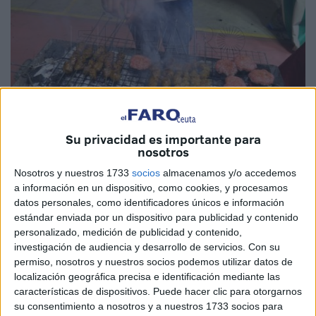
Su privacidad es importante para
Imagen de archivo
nosotros
Nosotros y nuestros 1733
socios
almacenamos y/o accedemos
a información en un dispositivo, como cookies, y procesamos
datos personales, como identificadores únicos e información
La Consejería de Sanidad
y Servicios Sociales de Ceuta
estándar enviada por un dispositivo para publicidad y contenido
ha dado a conocer los requisitos técnicos e
higiénicos
personalizado, medición de publicidad y contenido,
sanitarios
que deben cumplir los establecimientos que
investigación de audiencia y desarrollo de servicios.
Con su
permiso, nosotros y nuestros socios podemos utilizar datos de
elaboren comidas preparadas en las
Fiestas Patronales
localización geográfica precisa e identificación mediante las
del 2023
, con la novedad de que este año se incluyen
características de dispositivos. Puede hacer clic para otorgarnos
también establecimientos de algodones y de cocos
su consentimiento a nosotros y a nuestros 1733 socios para