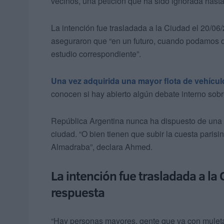
vecinos, una petición que ha sido ignorada hasta
La intención fue trasladada a la Ciudad el 20/0
aseguraron que “en un futuro, cuando podamos dis
estudio correspondiente”.
Una vez adquirida una mayor flota de vehícul
conocen si hay abierto algún debate interno sobr
República Argentina nunca ha dispuesto de una 
ciudad. “O bien tienen que subir la cuesta parisi
Almadraba”, declara Ahmed.
La intención fue trasladada a l
respuesta
“Hay personas mayores, gente que va con mulet