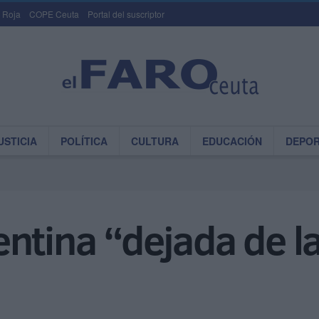
 Roja
COPE Ceuta
Portal del suscriptor
USTICIA
POLÍTICA
CULTURA
EDUCACIÓN
DEPO
entina “dejada de l