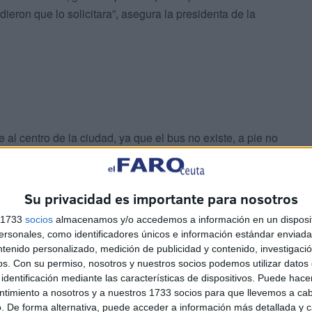
ieron que lo solicitara”, asegura la presidenta de la
l centro de la ciudad, ya que el bus no existe, a pie no
llo de los vecinos.
 centro y al hospital, que es lo más importante”, exige
Su privacidad es importante para nosotros
s 1733
socios
almacenamos y/o accedemos a información en un disposit
sonales, como identificadores únicos e información estándar enviada 
 llegada de líneas de autobuses en la cuesta Virgen de
ntenido personalizado, medición de publicidad y contenido, investigaci
os.
Con su permiso, nosotros y nuestros socios podemos utilizar datos 
identificación mediante las características de dispositivos. Puede hacer
ntimiento a nosotros y a nuestros 1733 socios para que llevemos a ca
. De forma alternativa, puede acceder a información más detallada y 