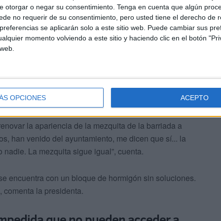
e otorgar o negar su consentimiento.
Tenga en cuenta que algún proc
de no requerir de su consentimiento, pero usted tiene el derecho de r
olamente dirigida a la petición de dotar a los vecinos de
referencias se aplicarán solo a este sitio web. Puede cambiar sus pref
la lluvia está todo atorado de basura, solicité la
alquier momento volviendo a este sitio y haciendo clic en el botón "Pri
 web.
ÁS OPCIONES
ACEPTO
novar la apariencia de la mezquita de la barriada a
cos, han venido del ayuntamiento, me dicen que sí... la
do nadie. La mezquita sigue igual”, cuenta.
se encuentra con un bloque de hormigón sin soluciones.
, comenta la presidenta.
impedida que no pueden acceder a