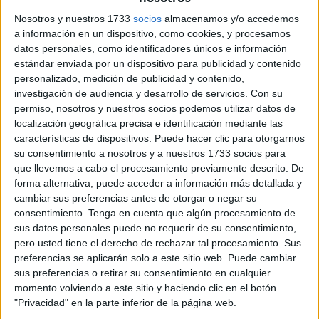
representante ceutí, el barco ‘Centro Universitario San
Nosotros y nuestros 1733
socios
almacenamos y/o accedemos
Isidoro’ de
Sergio Llorca
del CV Vendaval se clasificó en
a información en un dispositivo, como cookies, y procesamos
el 18º puesto de la general y 8º en su clase ORC 3
datos personales, como identificadores únicos e información
estándar enviada por un dispositivo para publicidad y contenido
El barco ganador, del armador Basilio Marquínez que tiene
personalizado, medición de publicidad y contenido,
como patrón y director de proyecto al onubense Nacho
investigación de audiencia y desarrollo de servicios.
Con su
Zalvide, ha sido el gran protagonista de la semana grande
permiso, nosotros y nuestros socios podemos utilizar datos de
localización geográfica precisa e identificación mediante las
de la vela de
crucero
en la bahía gaditana, sumando esta
características de dispositivos. Puede hacer clic para otorgarnos
nueva
victoria
a la conseguida hace dos días en la 29ª
su consentimiento a nosotros y a nuestros 1733 socios para
Regata Juan de la Cosa.
que llevemos a cabo el procesamiento previamente descrito. De
forma alternativa, puede acceder a información más detallada y
cambiar sus preferencias antes de otorgar o negar su
consentimiento.
Tenga en cuenta que algún procesamiento de
sus datos personales puede no requerir de su consentimiento,
pero usted tiene el derecho de rechazar tal procesamiento. Sus
preferencias se aplicarán solo a este sitio web. Puede cambiar
sus preferencias o retirar su consentimiento en cualquier
momento volviendo a este sitio y haciendo clic en el botón
"Privacidad" en la parte inferior de la página web.