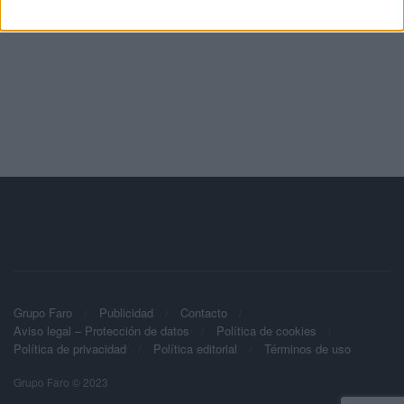
Grupo Faro
Publicidad
Contacto
Aviso legal – Protección de datos
Política de cookies
Política de privacidad
Política editorial
Términos de uso
Grupo Faro © 2023