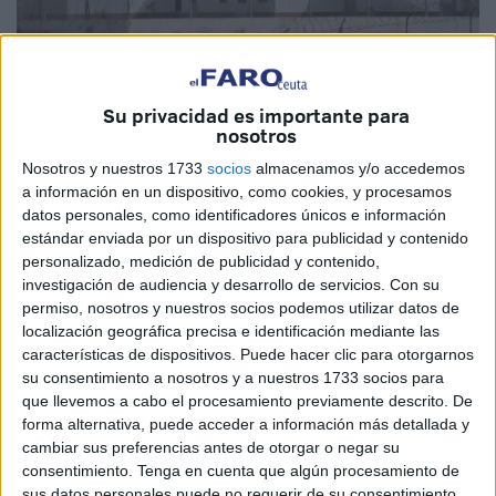
Su privacidad es importante para
Imagen de archivo
nosotros
Nosotros y nuestros 1733
socios
almacenamos y/o accedemos
a información en un dispositivo, como cookies, y procesamos
datos personales, como identificadores únicos e información
La Memoria 2022 del Centro de Reforma de Menores de
estándar enviada por un dispositivo para publicidad y contenido
Punta Blanca, para el que se dictaron 82 medidas de
personalizado, medición de publicidad y contenido,
investigación de audiencia y desarrollo de servicios.
Con su
privación de libertad en distintos regímenes durante el año
permiso, nosotros y nuestros socios podemos utilizar datos de
pasado, constata que la delincuencia infanto-juvenil
localización geográfica precisa e identificación mediante las
registrada en la ciudad se ha estabilizado durante la última
características de dispositivos. Puede hacer clic para otorgarnos
década y que ni existe impunidad ni la crisis migratoria de
su consentimiento a nosotros y a nuestros 1733 socios para
que llevemos a cabo el procesamiento previamente descrito. De
2022 se tradujo en un incremento de la misma.
forma alternativa, puede acceder a información más detallada y
cambiar sus preferencias antes de otorgar o negar su
Los internamientos acordados el último ejercicio natural
consentimiento.
Tenga en cuenta que algún procesamiento de
por parte de las autoridades judiciales competentes en
sus datos personales puede no requerir de su consentimiento,