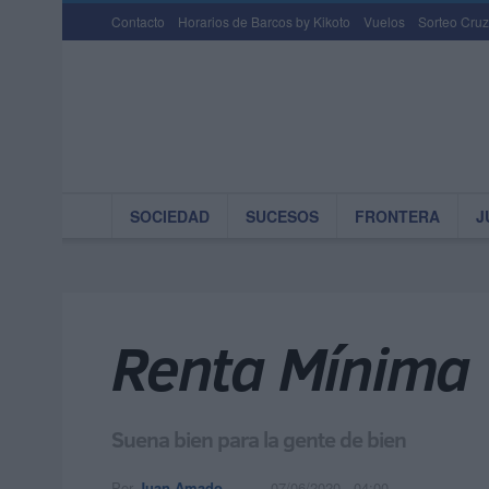
Contacto
Horarios de Barcos by Kikoto
Vuelos
Sorteo Cruz
SOCIEDAD
SUCESOS
FRONTERA
J
Renta Mínima 
Suena bien para la gente de bien
Por
Juan Amado
07/06/2020 - 04:00