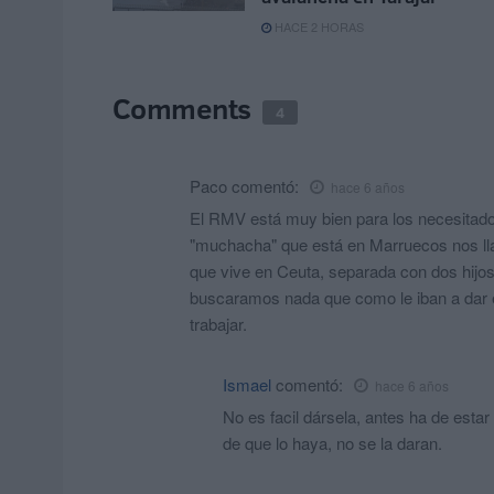
HACE 2 HORAS
Comments
4
Paco
comentó:
hace 6 años
El RMV está muy bien para los necesitado
"muchacha" que está en Marruecos nos lla
que vive en Ceuta, separada con dos hijo
buscaramos nada que como le iban a dar ek
trabajar.
Ismael
comentó:
hace 6 años
No es facil dársela, antes ha de estar
de que lo haya, no se la daran.