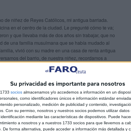
o de niñez de Reyes Católicos, mi antigua barriada.
cina en el centro de la ciudad. Le pregunté cómo te va;
ieron y que llevaba más de dos años sin trabajar, que no
dad de una familia musulmana que se había mudado al
familia, vivió con su madre en una casa de renta antigua
ersamos del barrio, de nuestra niñez, recordamos a
rte abrazo. Unos meses después me comentaron que
personas que he conocido en mi vida. Hace unos días
chaba cómo una madre le comentaba que había vivido muy
Su privacidad es importante para nosotros
 en el paro. Él escuchaba su historia en un despacho
s 1733
socios
almacenamos y/o accedemos a información en un disposit
oquia. Ella le decía que cuando su hijo le pedía un simple
sonales, como identificadores únicos e información estándar enviada 
se le venía el mundo encima. El padre Gonzalo le
ntenido personalizado, medición de publicidad y contenido, investigaci
omida y leche. La mujer comenzó a llorar y le dijo que
os.
Con su permiso, nosotros y nuestros socios podemos utilizar datos 
identificación mediante las características de dispositivos. Puede hacer
por esa vergüenza y, por supuesto, le agradeció al
ntimiento a nosotros y a nuestros 1733 socios para que llevemos a ca
. De forma alternativa, puede acceder a información más detallada y 