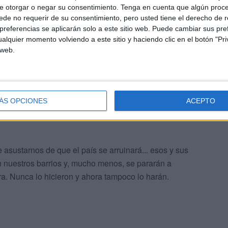
e otorgar o negar su consentimiento.
Tenga en cuenta que algún proc
de no requerir de su consentimiento, pero usted tiene el derecho de r
de las personas que tienen que recurrir a la caridad de
referencias se aplicarán solo a este sitio web. Puede cambiar sus pref
vagos, son personas que viven en nuestros barrios, en su
alquier momento volviendo a este sitio y haciendo clic en el botón "Pri
an trabajado en la misma empresa pero no encuentran
 web.
. Ellos y ellas son las personas que comenzarán a cobrar
ÁS OPCIONES
ACEPTO
e asustarnos de que el país se arruinará... esos y sus
en nuestros barrios y, mucho menos, se pararán a
ra. Nunca lo hicieron y ahora tampoco lo harán.