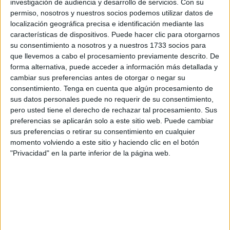
investigación de audiencia y desarrollo de servicios.
Con su
las devoluciones solicitadas en número y se han abonado
permiso, nosotros y nuestros socios podemos utilizar datos de
el 94,9% de los importes correspondientes a esas
localización geográfica precisa e identificación mediante las
características de dispositivos. Puede hacer clic para otorgarnos
solicitudes, en línea con el año anterior.
su consentimiento a nosotros y a nuestros 1733 socios para
que llevemos a cabo el procesamiento previamente descrito. De
Por vías de presentación, el plan ‘Le Llamamos’ de
forma alternativa, puede acceder a información más detallada y
confección de declaraciones por teléfono se mantuvo
cambiar sus preferencias antes de otorgar o negar su
como el principal sistema de asistencia personalizada, con
consentimiento.
Tenga en cuenta que algún procesamiento de
casi 1.128.000 declaraciones, un 5,4% más que el año
sus datos personales puede no requerir de su consentimiento,
pero usted tiene el derecho de rechazar tal procesamiento. Sus
anterior y un 57,5% del total de las presentaciones
preferencias se aplicarán solo a este sitio web. Puede cambiar
realizadas con asistencia personalizada.
sus preferencias o retirar su consentimiento en cualquier
momento volviendo a este sitio y haciendo clic en el botón
Al mismo tiempo, se confeccionaron en las oficinas
"Privacidad" en la parte inferior de la página web.
831.600 declaraciones, un 6,6% más que el año anterior.
De esta forma, más de 1.959.000 declaraciones se han
presentado con asistencia específica al contribuyente en
las oficinas o por teléfono, lo que supone casi 110.000
más que el año anterior, confirmando la aceptación de esta