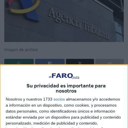
Imagen de archivo
La Agencia Tributaria
ha
devuelto
ya
12.907 millones
de euros
a 15.852.000 contribuyentes del
Impuesto
Su privacidad es importante para
nosotros
sobre la Renta
de las Personas Físicas de 2023 (IRPF
2023). En el caso de Ceuta el total de declaraciones
Nosotros y nuestros 1733
socios
almacenamos y/o accedemos
a información en un dispositivo, como cookies, y procesamos
presentadas ha sido 36.809 y se han pagado algo más de
datos personales, como identificadores únicos e información
17 millones de euros.
estándar enviada por un dispositivo para publicidad y contenido
personalizado, medición de publicidad y contenido,
A fecha de 30 de diciembre se han realizado el 97,4% de