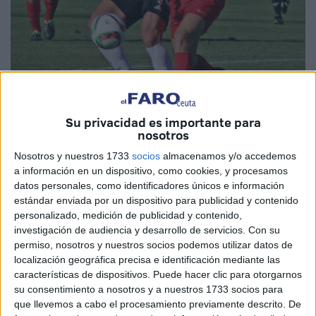
Su privacidad es importante para
nosotros
Nosotros y nuestros 1733
socios
almacenamos y/o accedemos
a información en un dispositivo, como cookies, y procesamos
datos personales, como identificadores únicos e información
estándar enviada por un dispositivo para publicidad y contenido
La AD Ceuta FC continuará contando con el bloque de
personalizado, medición de publicidad y contenido,
jugadores caballas de las pasadas temporadas, tal como
investigación de audiencia y desarrollo de servicios.
Con su
anunció ayer el director deportivo Mohamed Ali Amar
permiso, nosotros y nuestros socios podemos utilizar datos de
localización geográfica precisa e identificación mediante las
‘Nayim’.
características de dispositivos. Puede hacer clic para otorgarnos
su consentimiento a nosotros y a nuestros 1733 socios para
El club, hasta ayer, sólo había anunciado las renovaciones
que llevemos a cabo el procesamiento previamente descrito. De
de los ceutíes Borja, Chakir e Ismael, además del balear