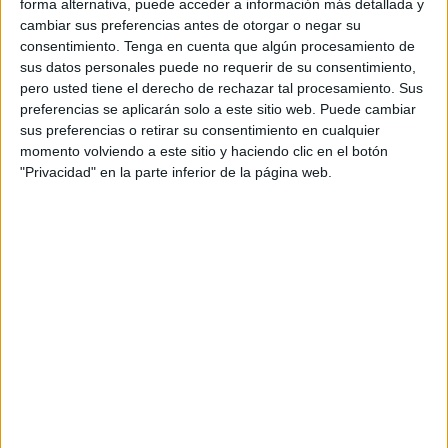
forma alternativa, puede acceder a información más detallada y
Ernesto. Hay que recordar que el también caballa Antonio
cambiar sus preferencias antes de otorgar o negar su
Prieto fue ‘repescado’ tras su breve aventura en las filas
consentimiento.
Tenga en cuenta que algún procesamiento de
sus datos personales puede no requerir de su consentimiento,
del Torrevieja.
pero usted tiene el derecho de rechazar tal procesamiento. Sus
preferencias se aplicarán solo a este sitio web. Puede cambiar
Sin embargo, la entidad blanca no había comunicado las
sus preferencias o retirar su consentimiento en cualquier
renovaciones de jugadores que se daban por hecho que
momento volviendo a este sitio y haciendo clic en el botón
iban a continuar en el club, aunque aún no había nota de
"Privacidad" en la parte inferior de la página web.
prensa oficial.
Ayer, durante la presentación de Pepe Masegosa como
entrenador de la AD Ceuta FC, Nayim informó de que se
han renovado a los jugadores caballas que ya jugaron el
pasado viernes ante la Balompédica Linense, y era
cuestión de tiempo que todos ellos iban a seguir
defendiendo la camiseta blanca.
El veterano portero Garrido, ya ceutí de adopción, es uno
de los nombres que dio el director deportivo, así como los