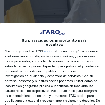
Su privacidad es importante para
nosotros
Nosotros y nuestros 1733
socios
almacenamos y/o accedemos
Foto: satv.ma
a información en un dispositivo, como cookies, y procesamos
datos personales, como identificadores únicos e información
estándar enviada por un dispositivo para publicidad y contenido
personalizado, medición de publicidad y contenido,
investigación de audiencia y desarrollo de servicios.
Con su
Las fuerzas de la Gendarmería Real en la provincia de
permiso, nosotros y nuestros socios podemos utilizar datos de
localización geográfica precisa e identificación mediante las
Wazan (norte de Marruecos) arrestaron a un erudito
características de dispositivos. Puede hacer clic para otorgarnos
religioso a mediados de semana, sospechoso de estar
su consentimiento a nosotros y a nuestros 1733 socios para
involucrado en crímenes de "pedofilia", ya que se presume
que llevemos a cabo el procesamiento previamente descrito. De
que enseñaba a los niños a recitar y memorizar el Corán