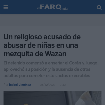
Un religioso acusado de
abusar de niñas en una
mezquita de Wazan
El detenido comenzó a enseñar el Corán y, luego,
aprovechó su posición y la ausencia de otros
adultos para cometer estos actos execrables
Por
Isabel Jiménez
25/12/2023 - 12:32