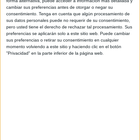
forma alternativa, puede acceder a información más detallada y
en el libro de la mezquita en el área de Al Hanata, en la
cambiar sus preferencias antes de otorgar o negar su
consentimiento.
Tenga en cuenta que algún procesamiento de
comuna de Azghira.
sus datos personales puede no requerir de su consentimiento,
pero usted tiene el derecho de rechazar tal procesamiento. Sus
Según fuentes de
Sawt al-Adala
(
Voz de la Justicia
), el
preferencias se aplicarán solo a este sitio web. Puede cambiar
erudito, que llegó a la zona hace dos meses, fue
sus preferencias o retirar su consentimiento en cualquier
encargado por los residentes de cuidarlo y proveerle
momento volviendo a este sitio y haciendo clic en el botón
alimentos. Comenzó a enseñar a los niños el Corán y la
"Privacidad" en la parte inferior de la página web.
recitación, luego aprovechó su posición y la ausencia de
otros adultos para cometer estos actos tan execrables.
De acuerdo con las fuentes consultadas por este medio
marroquí, el erudito separaba primero a los niños varones
al final de la lección, quedándose solo con las niñas.
Luego acosaba a un grupo de niñas en el interior de la
mezquita, aprovechándose de su edad temprana e
inocencia, sin enfrentarse a ningún tipo de consecuencia.
Según las mismas fuentes, el número de víctimas menores