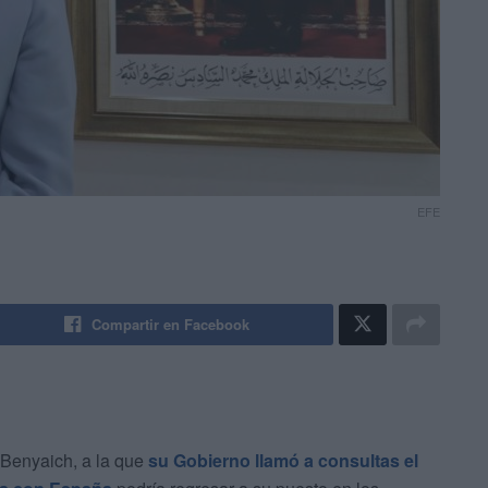
EFE
Compartir en Facebook
Benyaich, a la que
su Gobierno llamó a consultas el