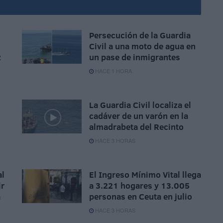
Persecución de la Guardia
Civil a una moto de agua en
z
un pase de inmigrantes
HACE 1 HORA
La Guardia Civil localiza el
cadáver de un varón en la
almadrabeta del Recinto
HACE 3 HORAS
al
El Ingreso Mínimo Vital llega
ir
a 3.221 hogares y 13.005
a
personas en Ceuta en julio
HACE 3 HORAS