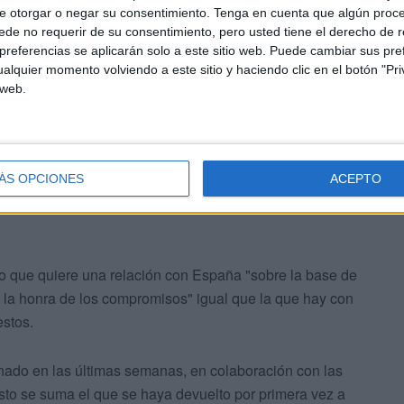
e otorgar o negar su consentimiento.
Tenga en cuenta que algún proc
de no requerir de su consentimiento, pero usted tiene el derecho de r
lez Laya
, a la que Marruecos responsabilizaba en gran
referencias se aplicarán solo a este sitio web. Puede cambiar sus pref
alquier momento volviendo a este sitio y haciendo clic en el botón "Pri
el camino hacia la incipiente distensión. Aunque su
 web.
do en las últimas semanas a la necesidad de discreción,
 algunos gestos que invitan a la esperanza.
ÁS OPCIONES
ACEPTO
 que quiere una relación con España "sobre la base de
 y la honra de los compromisos" igual que la que hay con
estos.
enado en las últimas semanas, en colaboración con las
 esto se suma el que se haya devuelto por primera vez a