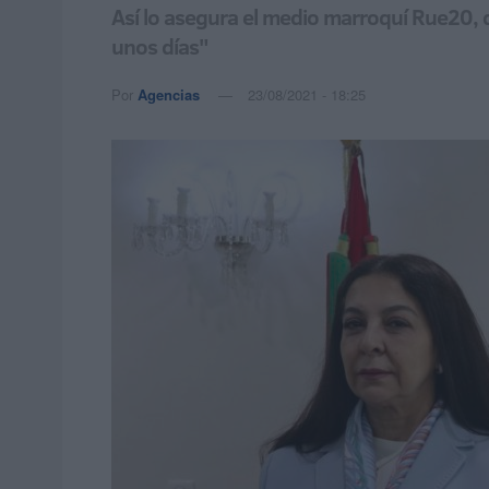
Así lo asegura el medio marroquí Rue20, q
unos días"
Por
Agencias
23/08/2021 - 18:25