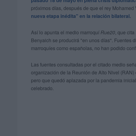
pasado 18 de mayo en plena crisis diplomáti
próximos días, después de que el rey Mohamed V
nueva etapa inédita" en la relación bilateral.
Así lo apunta el medio marroquí
Rue20
, que cita
Benyaich se producirá "en unos días". Fuentes 
marroquíes como españolas, no han podido confi
Las fuentes consultadas por el citado medio señ
organización de la Reunión de Alto Nivel (RAN) 
pero que quedó aplazada por la pandemia inicia
celebrado.