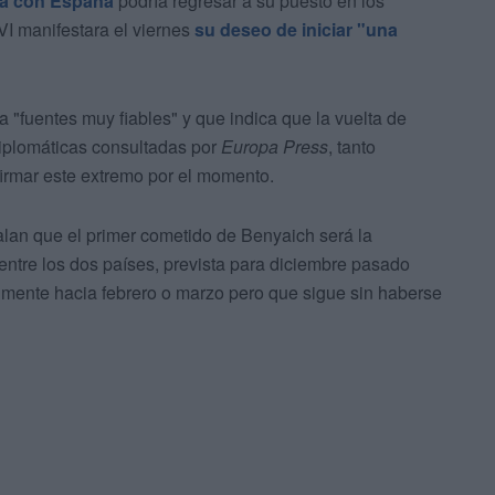
ca con España
podría regresar a su puesto en los
I manifestara el viernes
su deseo de iniciar "una
 a "fuentes muy fiables" y que indica que la vuelta de
diplomáticas consultadas por
Europa Press
, tanto
rmar este extremo por el momento.
alan que el primer cometido de Benyaich será la
entre los dos países, prevista para diciembre pasado
lmente hacia febrero o marzo pero que sigue sin haberse