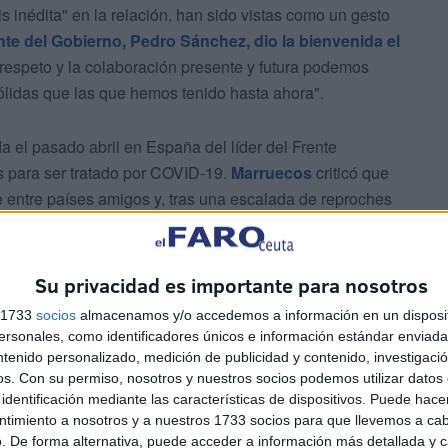
 inédita" en la relación, han sido vistas como un gesto
nte del Gobierno, Pedro Sánchez, dio la bienvenida el
 respeto y la colaboración presente y futura podemos
ólidas que las que hemos tenido hasta ahora".
da el pasado abril en España del líder del Frente
os para ser tratado por COVID-19.
Marruecos
criticó que
 entre países amigos y, tras una escalada de reproches
antes en Ceuta.
Su privacidad es importante para nosotros
s 1733
socios
almacenamos y/o accedemos a información en un disposit
sonales, como identificadores únicos e información estándar enviada 
ntenido personalizado, medición de publicidad y contenido, investigaci
os.
Con su permiso, nosotros y nuestros socios podemos utilizar datos 
a de Asuntos Exteriores, Arancha González Laya,
identificación mediante las características de dispositivos. Puede hacer
r explicaciones al día siguiente, tras lo cual esta fue
ntimiento a nosotros y a nuestros 1733 socios para que llevemos a ca
. De forma alternativa, puede acceder a información más detallada y 