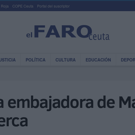
 Roja
COPE Ceuta
Portal del suscriptor
USTICIA
POLÍTICA
CULTURA
EDUCACIÓN
DEPO
la embajadora de M
erca