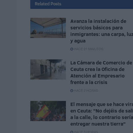
Related
Posts
Avanza la instalación de
servicios básicos para
inmigrantes: una carpa, lu
y agua
HACE 21 MINUTOS
La Cámara de Comercio de
Ceuta crea la Oficina de
Atención al Empresario
frente a la crisis
HACE 2 HORAS
El mensaje que se hace vir
en Ceuta: "No dejéis de sal
a la calle, lo contrario serí
entregar nuestra tierra"
HACE 3 HORAS