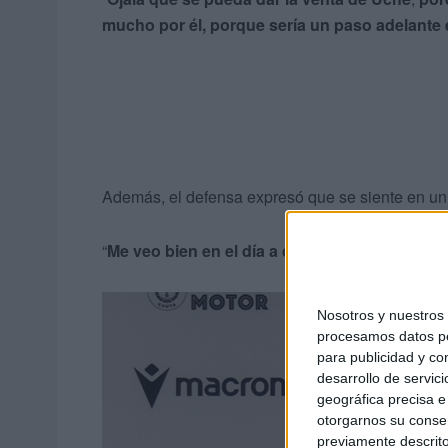
mucho por él, porque sería un paso adelante e
Además, el defensa expresó que se siente en un
“
Me veo bien en el día a día, mejor que la te
Nosotros y nuestro
procesamos datos per
para publicidad y co
desarrollo de servici
geográfica precisa e 
otorgarnos su conse
previamente descrito