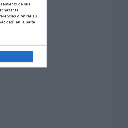
esamiento de sus
echazar tal
erencias o retirar su
vacidad" en la parte