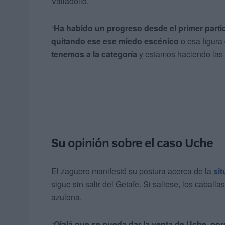
Valladolid.
“
Ha habido un progreso desde el primer part
quitando ese ese miedo escénico
o esa figura
tenemos a la categoría
y estamos haciendo las
Su opinión sobre el caso Uche
El zaguero manifestó su postura acerca de la
si
sigue sin salir del Getafe. Si saliese, los cabal
azulona.
“
Ojalá que se pueda dar la venta de Uche
,
por