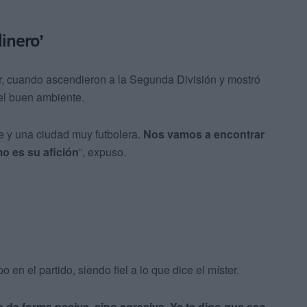
dinero’
er, cuando ascendieron a la Segunda División y mostró
el buen ambiente.
e y una ciudad muy futbolera.
Nos
vamos a encontrar
o es su afición
”, expuso.
o en el partido, siendo fiel a lo que dice el míster.
 de forma pasiva, sino agresiva. Ya te digo que eso