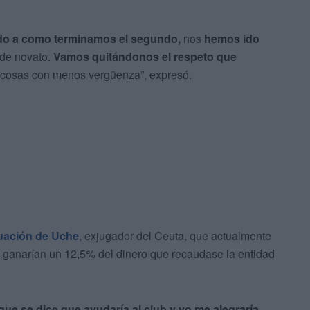
ido a como terminamos el segundo,
nos
hemos ido
 de novato.
Vamos quitándonos el respeto que
 cosas con menos vergüenza”, expresó.
tuación de Uche
, exjugador del Ceuta, que actualmente
las ganarían un 12,5% del dinero que recaudase la entidad
que se dice que ayudaría al club y yo me alegraría