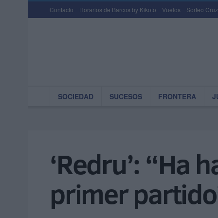
Contacto
Horarios de Barcos by Kikoto
Vuelos
Sorteo Cruz
SOCIEDAD
SUCESOS
FRONTERA
J
‘Redru’: “Ha h
primer partido