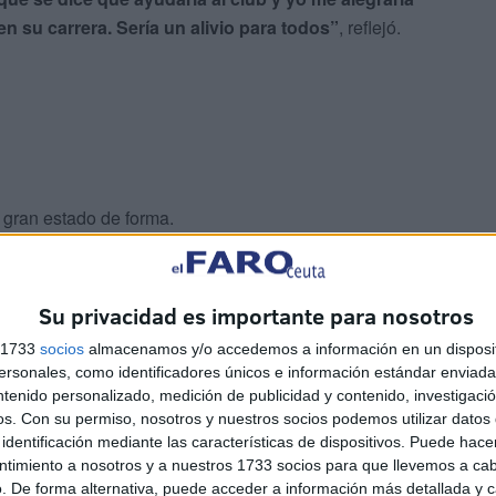
n su carrera. Sería un alivio para todos”
, reflejó.
 gran estado de forma.
mporada pasada incluso
”, detalló.
Su privacidad es importante para nosotros
s 1733
socios
almacenamos y/o accedemos a información en un disposit
sonales, como identificadores únicos e información estándar enviada 
ntenido personalizado, medición de publicidad y contenido, investigaci
os.
Con su permiso, nosotros y nuestros socios podemos utilizar datos 
identificación mediante las características de dispositivos. Puede hacer
ntimiento a nosotros y a nuestros 1733 socios para que llevemos a ca
. De forma alternativa, puede acceder a información más detallada y 