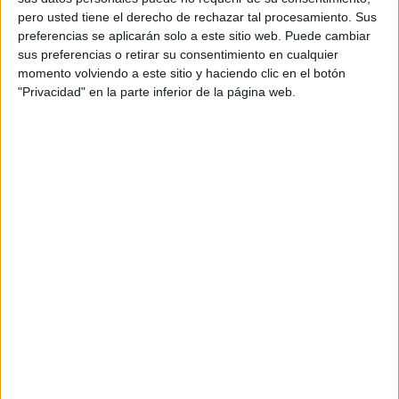
en el bosque de Buchibar y terminó con la detención de
pero usted tiene el derecho de rechazar tal procesamiento. Sus
preferencias se aplicarán solo a este sitio web. Puede cambiar
dieciocho emigrantes, la mayoría de ellos son de
sus preferencias o retirar su consentimiento en cualquier
nacionalidad maliense.
momento volviendo a este sitio y haciendo clic en el botón
"Privacidad" en la parte inferior de la página web.
Los detenidos fueron trasladados posteriormente a la
comisaría de Alhucemas para ser investigados.
Por otra parte, las mismas fuentes informaron que la
Marina Real de
Marruecos
rescató hoy a 52 emigrantes
subsaharianos a bordo de una patera en las costas de
Alhucemas.
La embarcación, equipada con un motor de 25 caballos,
fue interceptada a unas 3,3 millas al noreste de las costas
de Sidi Abed en Alhucemas.
Los rescatados proceden de Guinea, Congo, Mali,
Mauritania, Costa de Marfil, Zambia, Níger, Senegal y