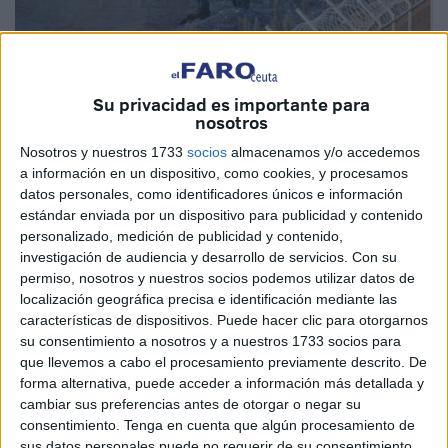
Su privacidad es importante para
nosotros
Fuerzas marroquíes detienen a un centenar de subsaharianos al
Nosotros y nuestros 1733
socios
almacenamos y/o accedemos
otro lado de la valla de Ceuta.
El Faro
a información en un dispositivo, como cookies, y procesamos
datos personales, como identificadores únicos e información
estándar enviada por un dispositivo para publicidad y contenido
personalizado, medición de publicidad y contenido,
investigación de audiencia y desarrollo de servicios.
Con su
La policía marroquí lanzó en los dos últimos días una
permiso, nosotros y nuestros socios podemos utilizar datos de
redada contra los emigrantes subsaharianos escondidos
localización geográfica precisa e identificación mediante las
características de dispositivos. Puede hacer clic para otorgarnos
en los bosques cercanos a Alhucemas, noreste del país, y
su consentimiento a nosotros y a nuestros 1733 socios para
detuvo a 18 personas, informaron hoy a Efe fuentes de
que llevemos a cabo el procesamiento previamente descrito. De
seguridad.
forma alternativa, puede acceder a información más detallada y
cambiar sus preferencias antes de otorgar o negar su
Los efectivos de la Gendarmería Real realizaron esta
consentimiento.
Tenga en cuenta que algún procesamiento de
operación en el bosque de Hrirt, al oeste de Alhucemas, y
sus datos personales puede no requerir de su consentimiento,