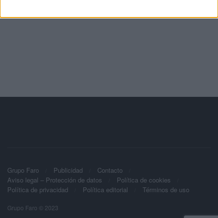
Grupo Faro
Publicidad
Contacto
Aviso legal – Protección de datos
Política de cookies
Política de privacidad
Política editorial
Términos de uso
Grupo Faro © 2023