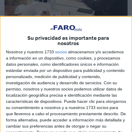
Imagen cedida
Su privacidad es importante para
nosotros
Nosotros y nuestros 1733
socios
almacenamos y/o accedemos
a información en un dispositivo, como cookies, y procesamos
Ceuta tiene hoy motivos para celebrar. La apertura del
datos personales, como identificadores únicos e información
Centro de Crisis 24 Horas para víctimas de violencia
estándar enviada por un dispositivo para publicidad y contenido
personalizado, medición de publicidad y contenido,
sexual es una de esas noticias que se esperan con
investigación de audiencia y desarrollo de servicios.
Con su
impaciencia y que, cuando llegan, generan un alivio
permiso, nosotros y nuestros socios podemos utilizar datos de
genuino. Un recurso largamente demandado, necesario y
localización geográfica precisa e identificación mediante las
justo se convierte por fin en realidad para nuestra ciudad.
características de dispositivos. Puede hacer clic para otorgarnos
su consentimiento a nosotros y a nuestros 1733 socios para
La Ley Orgánica de Garantía Integral de la Libertad Sexual
que llevemos a cabo el procesamiento previamente descrito. De
forma alternativa, puede acceder a información más detallada y
estableció que cada provincia debía disponer de al menos
cambiar sus preferencias antes de otorgar o negar su
un centro de estas características. Ceuta cumple ahora con