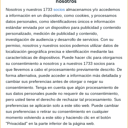
nosotros
Sin embargo, yo pienso, vivo, siento y hasta creo, con mi
Nosotros y nuestros 1733
socios
almacenamos y/o accedemos
alma y con mi corazón en la mano, que soy de
a información en un dispositivo, como cookies, y procesamos
MIRANDILLA (Badajoz); porque en ella me crie y viví de
datos personales, como identificadores únicos e información
forma permanente hasta los 16 años. Y dice el vulgo
estándar enviada por un dispositivo para publicidad y contenido
popular, que “se es de donde se pace y no de donde se
personalizado, medición de publicidad y contenido,
investigación de audiencia y desarrollo de servicios.
Con su
nace”; por eso, para mí es un lujo y tengo muy a gala y a
permiso, nosotros y nuestros socios podemos utilizar datos de
mucha honra tenerla por mi pueblo, sin demérito,
localización geográfica precisa e identificación mediante las
menoscabo, ni minusvaloración para Mérida, a la que
características de dispositivos. Puede hacer clic para otorgarnos
también amo con toda mi alma. Antonio Machado, decía:
su consentimiento a nosotros y a nuestros 1733 socios para
que llevemos a cabo el procesamiento previamente descrito. De
“Quien no ama a su pueblo, no es bien nacido”. Y el poeta
forma alternativa, puede acceder a información más detallada y
Juan Meléndez Valdés, aseveró: “Desde pequeño, de mi
cambiar sus preferencias antes de otorgar o negar su
vida, vi salir la aurora en los campos extremeños”. Y eso
consentimiento.
Tenga en cuenta que algún procesamiento de
es el símil que a mí más representa, aunque salvando las
sus datos personales puede no requerir de su consentimiento,
grandes distancias mías con tan ilustre jurista extremeño.
pero usted tiene el derecho de rechazar tal procesamiento. Sus
preferencias se aplicarán solo a este sitio web. Puede cambiar
Cuenta Mérida con un Conjunto Arqueológico romano: El
sus preferencias o retirar su consentimiento en cualquier
momento volviendo a este sitio y haciendo clic en el botón
Museo de arte romano, suntuosos monumentos
"Privacidad" en la parte inferior de la página web.
localizados en la ciudad y en su entorno, Teatro, Anfiteatro,