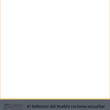
Related
Posts
El Servicio Marítimo de la Guardia Civil
aborta un pase de inmigrantes en yate
HACE 15 MINUTOS
Sira Rego, sobre el posible regreso de
los menores a Marruecos: “La prioridad
es la reagrupación familiar”
HACE 24 MINUTOS
¿Cuándo visitará Ceuta el Rey? El
Gobierno responde que "cuando sea
oportuno"
HACE 34 MINUTOS
El Defensor del Pueblo reclama escuchar