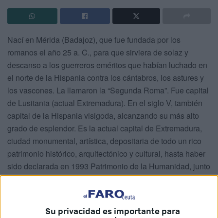
Nací en Mérida (Badajoz), que fue fundada por los
romanos el año 25 a. C., para que sirviera de solaz y
descanso a los guerreros eméritos que habían luchado en
el norte de la Hispania contra los cántabros, los astures y
los vascones. La llamaron la “Segunda Roma”. Fue capital
de Lusitania (actual Extremadura). En el siglo V, también
capital de la Hispania visigoda, alcanzando su más alto
grado de esplendor. Es la actual capital de Extremadura,
ciudad monumental, artística, depositaria de todo un rico
patrimonio histórico, arquitectónico y cultural, hasta haber
sido declarada en 1993 Patrimonio de la Humanidad, junto
con Cáceres y Guadalupe, conjunto inigualable al que yo
llamo: “triángulo de oro de las más puras esencias
extremeñas”.
Su privacidad es importante para